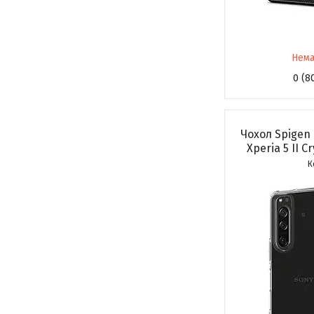
Нема
0 (8
Чохол Spigen 
Xperia 5 II C