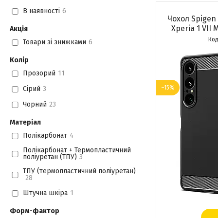
В наявності
6
Чохол Spigen
Xperia 1 VII 
Акція
Товари зі знижками
6
Колір
Прозорий
11
–15%
Сірий
3
Чорний
23
Матеріал
Полікарбонат
4
Полікарбонат + Термопластичний
поліуретан (ТПУ)
3
ТПУ (термопластичний поліуретан)
28
Штучна шкіра
1
Форм-фактор