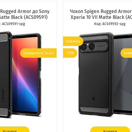
 Rugged Armor до Sony
Чохол Spigen Rugged Armor
Matte Black (ACS09591)
Xperia 10 VII Matte Black (A
ACS09591-spg
ACS09592-spg
Новинка
Залишилось 24 дні
–15%
Зали
Купити
Купити