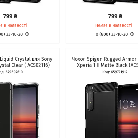
799 ₴
799 ₴
є в наявності
Немає в наявності
00) 33-10-20
0 (800) 33-10-20
Liquid Crystal для Sony
Чохол Spigen Rugged Armor 
rystal Clear ( ACS02116)
Xperia 1 II Matte Black (AC
679697610
659721912