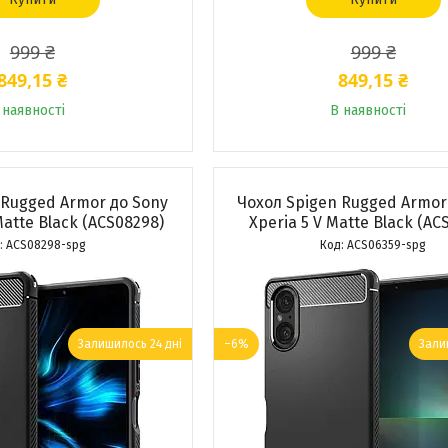
999 ₴
999 ₴
849,15 ₴
849,15 ₴
 наявності
В наявності
 Rugged Armor до Sony
Чохол Spigen Rugged Armor
Matte Black (ACS08298)
Xperia 5 V Matte Black (AC
ACS08298-spg
ACS06359-spg
Залишилось 24 дні
–6%
Зали