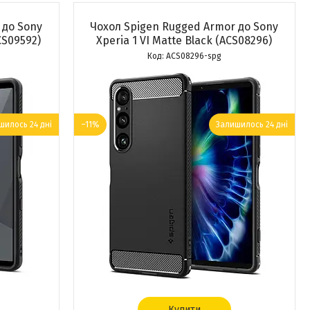
 до Sony
Чохол Spigen Rugged Armor до Sony
CS09592)
Xperia 1 VI Matte Black (ACS08296)
ACS08296-spg
шилось 24 дні
–11%
Залишилось 24 дні
Купити