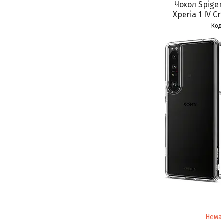
Чохол Spigen
Xperia 1 IV C
Нема