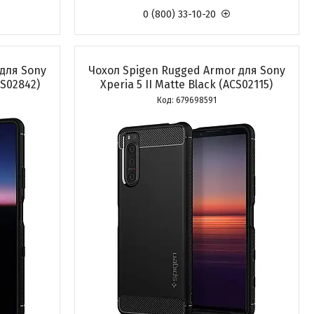
0 (800) 33-10-20
для Sony
Чохол Spigen Rugged Armor для Sony
CS02842)
Xperia 5 II Matte Black (ACS02115)
679698591