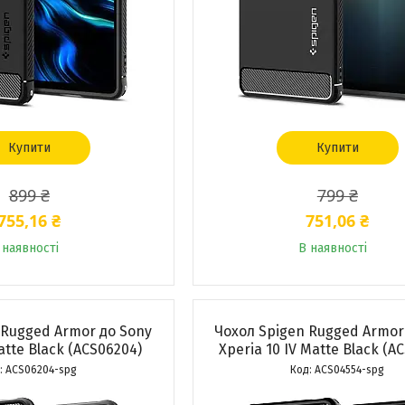
Купити
Купити
899 ₴
799 ₴
755,16 ₴
751,06 ₴
 наявності
В наявності
 Rugged Armor до Sony
Чохол Spigen Rugged Armor
atte Black (ACS06204)
Xperia 10 IV Matte Black (A
ACS06204-spg
ACS04554-spg