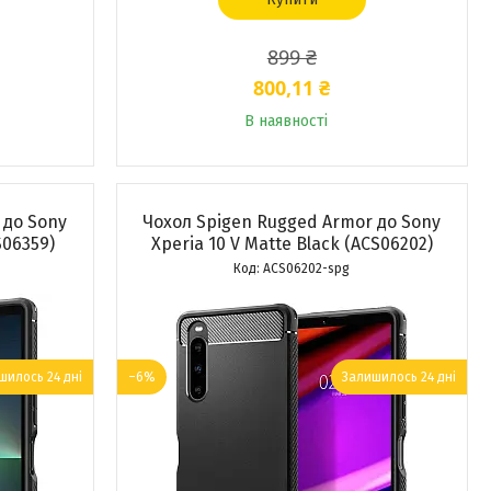
899 ₴
800,11 ₴
В наявності
 до Sony
Чохол Spigen Rugged Armor до Sony
S06359)
Xperia 10 V Matte Black (ACS06202)
ACS06202-spg
шилось 24 дні
–6%
Залишилось 24 дні