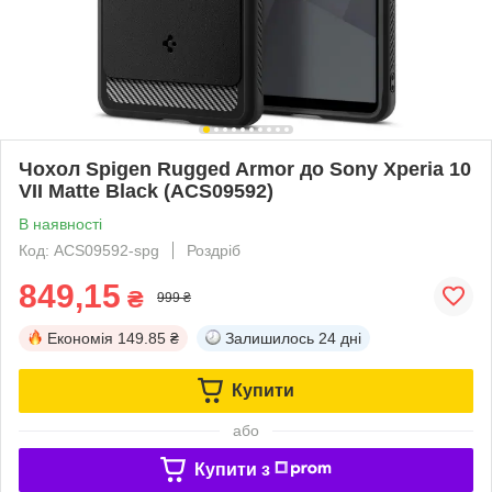
Чохол Spigen Rugged Armor до Sony Xperia 10
VII Matte Black (ACS09592)
В наявності
Код: ACS09592-spg
Роздріб
849,15
₴
999 ₴
Економія
149.85 ₴
Залишилось
24 дні
Купити
або
Купити з