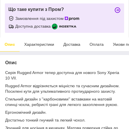
Що таке купити з Пром?
Замовлення під захистом
Доступна доставка
Опис
Характеристики
Доставка
Оплата
Умови п
Опис
Серія Rugged Armor тепер доступна для нового Sony Xperia
10 VII.
Rugged Armor відрізняється міцністю та сучасним дизайном.
П
осилені кути для ультимативного протиударного захисту.
Стильний дизайн з ''карбоновими'' вставками на матовій
спинці чохла, ребристі грані для легкого захоплення рукою.
Ергономічний дизайн.
Достатньо тонкий гнучкий та легкий чохол.
Зручний для носіння в кишенях. М
атова поверхня стійка до