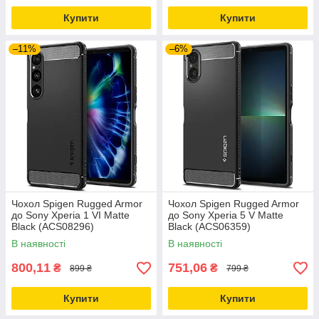
Купити
Купити
–11%
–6%
Чохол Spigen Rugged Armor
Чохол Spigen Rugged Armor
до Sony Xperia 1 VI Matte
до Sony Xperia 5 V Matte
Black (ACS08296)
Black (ACS06359)
В наявності
В наявності
800,11
751,06
₴
₴
899 ₴
799 ₴
Купити
Купити