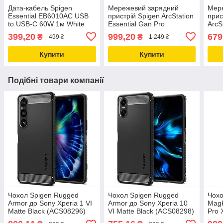
Дата-кабель Spigen
Мережевий зарядний
Мер
Essential EB6010AC USB
пристрій Spigen ArcStation
прис
to USB-C 60W 1м White
Essential Gan Pro
ArcS
(ACA08715)
EE472EU 2-port 47W Type-
Pro
399,20
999,20
679
₴
₴
499 ₴
1 249 ₴
C White (ACH08707)
Whit
Купити
Купити
Подібні товари компанії
Чохол Spigen Rugged
Чохол Spigen Rugged
Чохо
Armor до Sony Xperia 1 VI
Armor до Sony Xperia 10
MagF
Matte Black (ACS08296)
VI Matte Black (ACS08298)
Pro 
(AC