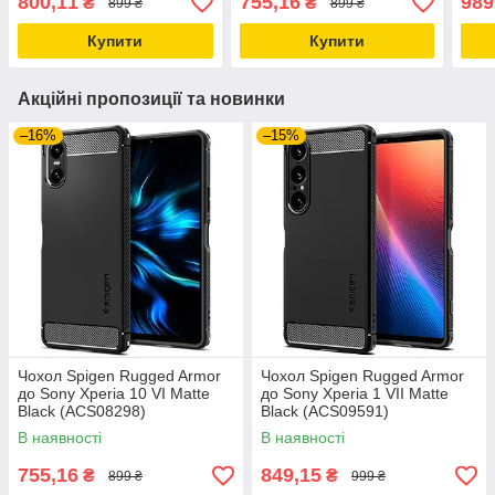
800,11
755,16
989
₴
₴
899 ₴
899 ₴
Купити
Купити
Акційні пропозиції та новинки
–16%
–15%
Чохол Spigen Rugged Armor
Чохол Spigen Rugged Armor
до Sony Xperia 10 VI Matte
до Sony Xperia 1 VII Matte
Black (ACS08298)
Black (ACS09591)
В наявності
В наявності
755,16
849,15
₴
₴
899 ₴
999 ₴