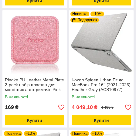
Купити
Купити
Новинка
–10%
Подарунок
Ringke PU Leather Metal Plate
Чохол Spigen Urban Fit до
2-pack набір пластин для
MacBook Pro 16'' (2021-2026)
магнітних автотримачів Pink
Heather Gray (ACS10977)
(ACPU0002)
В наявності
В наявності
169
4 049,10
₴
₴
4 499 ₴
Купити
Купити
Новинка
–10%
Новинка
–10%