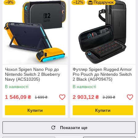
–9%
–12%
Подарунок
Чохол Spigen Nano Pop до
Футляр Spigen Rugged Armor
Nintendo Switch 2 Blueberry
Pro Pouch до Nintendo Switch
Navy (ACS10205)
2 Black (AGP09475)
В наявності
В наявності
1 546,09
2 903,12
₴
₴
1 699 ₴
3 299 ₴
Купити
Купити
Показати ще