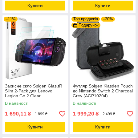
Купити
Купити
–11%
Топ продажів
–20%
Подарунок
Захисне скло Spigen Glas.tR
Футляр Spigen Klasden Pouch
Slim 2-Pack для Lenovo
до Nintendo Switch 2 Charcoal
Legion Go 2 Clear
Grey (AGP10204)
(AGL10952)
В наявності
В наявності
1 690,11
1 999,20
₴
₴
1 899 ₴
2 499 ₴
Купити
Купити