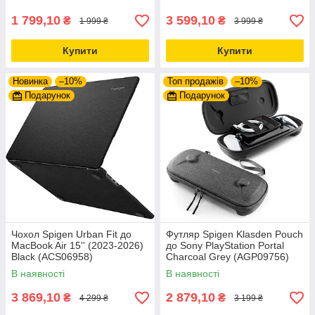
1 799,10
3 599,10
₴
₴
1 999 ₴
3 999 ₴
Купити
Купити
Новинка
–10%
Топ продажів
–10%
Подарунок
Подарунок
Чохол Spigen Urban Fit до
Футляр Spigen Klasden Pouch
MacBook Air 15'' (2023-2026)
до Sony PlayStation Portal
Black (ACS06958)
Charcoal Grey (AGP09756)
В наявності
В наявності
3 869,10
2 879,10
₴
₴
4 299 ₴
3 199 ₴