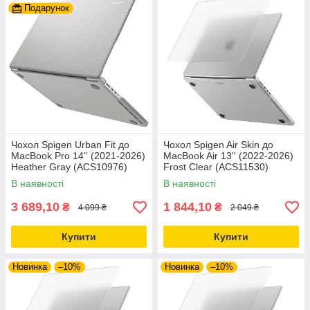
Подарунок
Чохол Spigen Urban Fit до
Чохол Spigen Air Skin до
MacBook Pro 14'' (2021-2026)
MacBook Air 13'' (2022-2026)
Heather Gray (ACS10976)
Frost Clear (ACS11530)
В наявності
В наявності
3 689,10
1 844,10
₴
₴
4 099 ₴
2 049 ₴
Купити
Купити
Новинка
–10%
Новинка
–10%