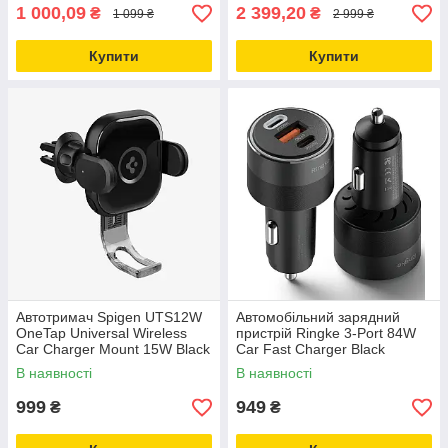
1 000,09
2 399,20
₴
₴
1 099 ₴
2 999 ₴
Купити
Купити
Автотримач Spigen UTS12W
Автомобільний зарядний
OneTap Universal Wireless
пристрій Ringke 3-Port 84W
Car Charger Mount 15W Black
Car Fast Charger Black
(ACP01279)
(HG782S01RS)
В наявності
В наявності
999
949
₴
₴