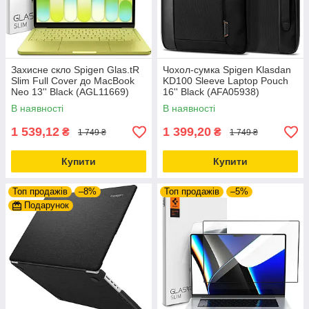
Захисне скло Spigen Glas.tR
Чохол-сумка Spigen Klasdan
Slim Full Cover до MacBook
KD100 Sleeve Laptop Pouch
Neo 13'' Black (AGL11669)
16'' Black (AFA05938)
В наявності
В наявності
1 539,12
1 399,20
₴
₴
1 749 ₴
1 749 ₴
Купити
Купити
Топ продажів
–8%
Топ продажів
–5%
Подарунок