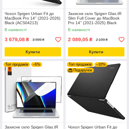
Чохол Spigen Urban Fit до
Захисне скло Spigen Glas.tR
MacBook Pro 14'' (2021-2026)
Slim Full Cover до MacBook
Black (ACS04213)
Pro 14'' (2021-2025) Black
(AGL04234)
В наявності
В наявності
3 679,08
2 089,05
₴
₴
3 999 ₴
2 199 ₴
Купити
Купити
Топ продажів
–5%
Топ продажів
–10%
Подарунок
Захисне скло Spigen Glas.tR
Чохол Spigen Urban Fit до