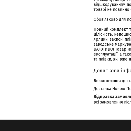
відшкодуванням пов
товарі не повинно 
Обов'язково для п
Повний комплект т
цілісність, непошк
ярлики, захисні плі
заводське маркува
ВАЖЛИВО! Товар не 
експлуатації, а та
та плівки, які вже н
Безкоштовна
дост
Доставка Новою По
Відправка замовл
всі замовлення піс