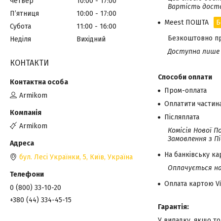
Четвер
10:00
17:00
Вартість доста
Пʼятниця
10:00
17:00
Meest ПОШТА
Б
Субота
11:00
16:00
Безкоштовно при
Неділя
Вихідний
Доступна лише 
КОНТАКТИ
Способи оплати
Пром-оплата
Armikom
Оплатити частин
Післяплата
Armikom
Комісія Нової П
Замовлення з П
На банківську ка
бул. Лесі Українки, 5, Київ, Україна
Оплачується на
Оплата картою Vi
0 (800) 33-10-20
+380 (44) 334-45-15
Гарантія:
У випадку, якщо то