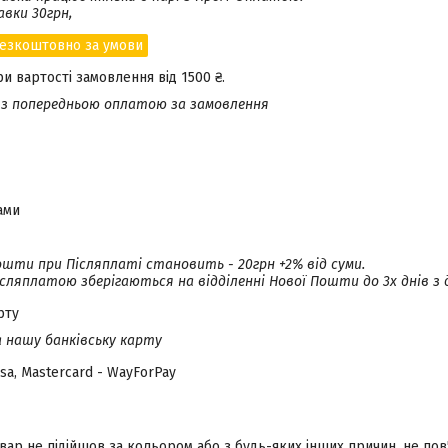
вки 30грн,
езкоштовно за умови
 вартості замовлення від 1500 ₴.
з попередньою оплатою за замовлення
ами
ошти при Післяплаті становить - 20грн +2% від суми.

ісляплатою зберігаються на відділенні Нової Пошти до 3х днів з 
рту
 нашу банківську карту
sa, Mastercard - WayForPay
вар не підійшов за кольором або з будь-яких інших причин, не по