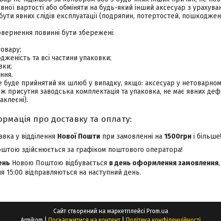
ної вартості або обміняти на будь-який інший аксесуар з урахуванн
бути явних слідів експлуатації (подряпин, потертостей, пошкоджень
овернення повинні бути збережені:
овару;
одженість та всі частини упаковки;
вки;
ння.
буде прийнятий як шлюб у випадку, якщо: аксесуар у нетоварному 
кож присутня заводська комплектація та упаковка, не має явних деф
аклеєні).
авка у відділення
Нової Пошти
при замовленні на
1500грн
і більше
штою здійснюється за графіком поштового оператора!
ень
Новою Поштою відбувається
в день оформлення замовлення
ля 15:00 відправляються на наступний день.
Сайт створений на маркетплейсі
Prom.ua
Armikom |
Поскаржитися на контент
|
Політика конфіденційності