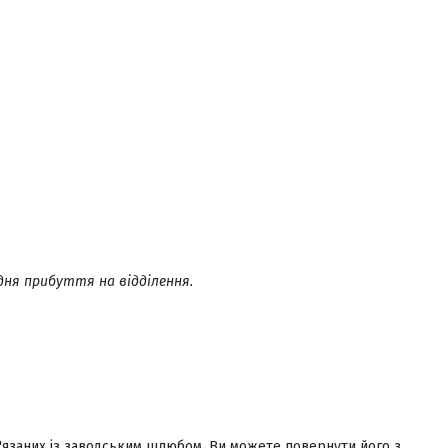
дня прибуття на відділення.
в'язаних із заводським шлюбом, Ви можете повернути його з