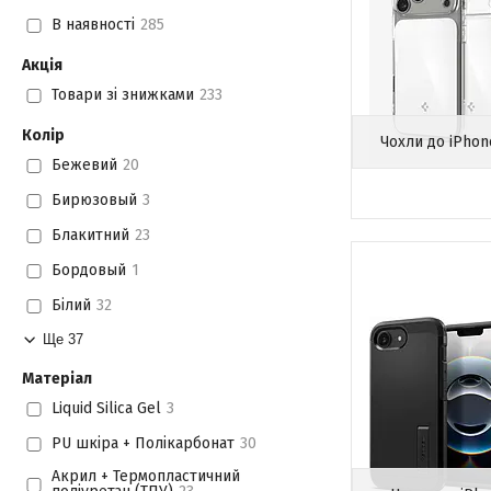
В наявності
285
Акція
Товари зі знижками
233
Колір
Чохли до iPhon
Бежевий
20
Бирюзовый
3
Блакитний
23
Бордовый
1
Білий
32
Ще 37
Матеріал
Liquid Silica Gel
3
PU шкіра + Полікарбонат
30
Акрил + Термопластичний