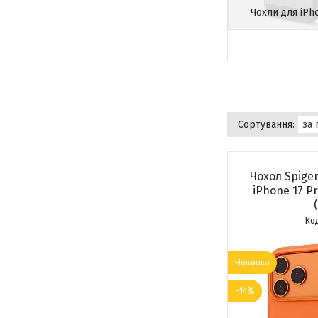
Чохли для iPh
Чохол Spigen 
iPhone 17 P
Новинка
–14%