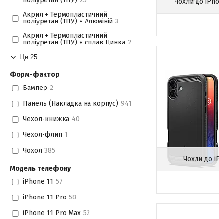
поліуретан (ТПУ)
23
Чохли до iPh
Акрил + Термопластичний
поліуретан (ТПУ) + Алюміній
3
Акрил + Термопластичний
поліуретан (ТПУ) + сплав Цинка
2
Ще 25
Форм-фактор
Бампер
2
Панель (Накладка на корпус)
941
Чехол-книжка
40
Чехол-флип
1
Чохол
385
Чохли до i
Модель телефону
iPhone 11
57
iPhone 11 Pro
58
iPhone 11 Pro Max
52