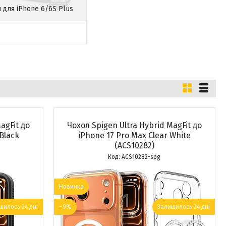
 для iPhone 6/6S Plus
agFit до
Чохол Spigen Ultra Hybrid MagFit до
Black
iPhone 17 Pro Max Clear White
(ACS10282)
ACS10282-spg
Новинка
шилось 24 дні
–9%
Залишилось 24 дні