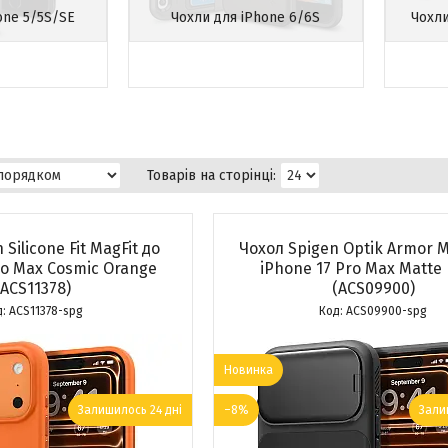
one 5/5S/SE
Чохли для iPhone 6/6S
Чохли
Silicone Fit MagFit до
Чохол Spigen Optik Armor M
ro Max Cosmic Orange
iPhone 17 Pro Max Matte 
(ACS11378)
(ACS09900)
ACS11378-spg
ACS09900-spg
Новинка
Залишилось 24 дні
–8%
Зали