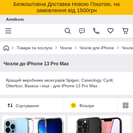
Безкоштовна Доставка Новою Поштою, на
замовлення від 1500грн
Armikom
Товари та послуги
Чохли
Чохли для iPhone
Чохли
Чохли до iPhone 13 Pro Max
Кращий виробники аксесуарів Spigen, Caseology, Cyrill,
Otterbox, Baseus і інші - для iPhone 13 Pro Max.
Сортування
0
Фільтри