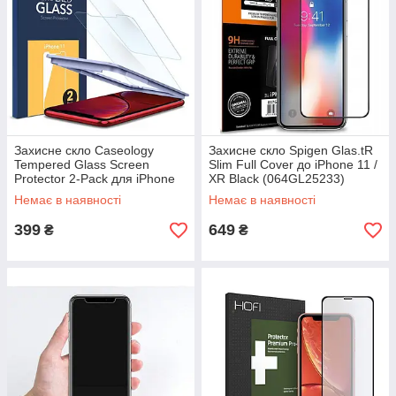
Захисне скло Caseology
Захисне скло Spigen Glas.tR
Tempered Glass Screen
Slim Full Cover до iPhone 11 /
Protector 2-Pack для iPhone
XR Black (064GL25233)
11 Clear (AGL00190)
Немає в наявності
Немає в наявності
399
649
₴
₴