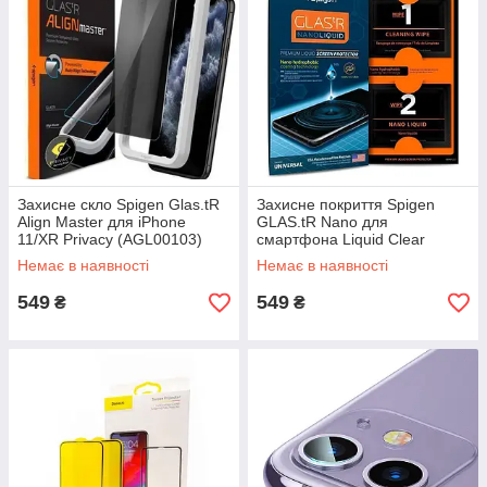
Захисне скло Spigen Glas.tR
Захисне покриття Spigen
Align Master для iPhone
GLAS.tR Nano для
11/XR Privacy (AGL00103)
смартфона Liquid Clear
(000GL21813)
Немає в наявності
Немає в наявності
549
549
₴
₴