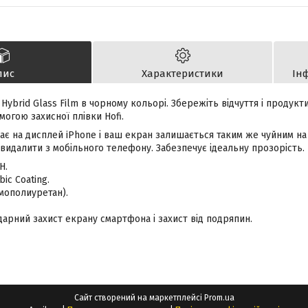
пис
Характеристики
Ін
i Hybrid Glass Film в чорному кольорі. Збережіть відчуття і продук
огою захисної плівки Hofi.
дає на дисплей iPhone і ваш екран залишається таким же чуйним на 
 видалити з мобільного телефону. Забезпечує ідеальну прозорість.
H.
ic Coating.
мополиуретан).
арний захист екрану смартфона і захист від подряпин.
Сайт створений на маркетплейсі
Prom.ua