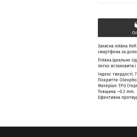
О
Захисна плівка Hof
смартфона за допом
Плівка ідеально сі
легко встановити і
Індекс твердості: 7
Покриття: Oleophob
Матеріал: TPU (тер
Товщина: ~0.2 mm.
Ефективна протиуд