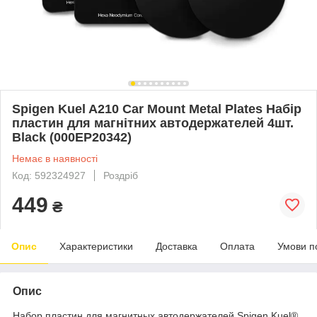
Spigen Kuel A210 Car Mount Metal Plates Набір
пластин для магнітних автодержателей 4шт.
Black (000EP20342)
Немає в наявності
Код: 592324927
Роздріб
449
₴
Опис
Характеристики
Доставка
Оплата
Умови п
Опис
Набор пластин для магнитных автодержателей Spigen Kuel®