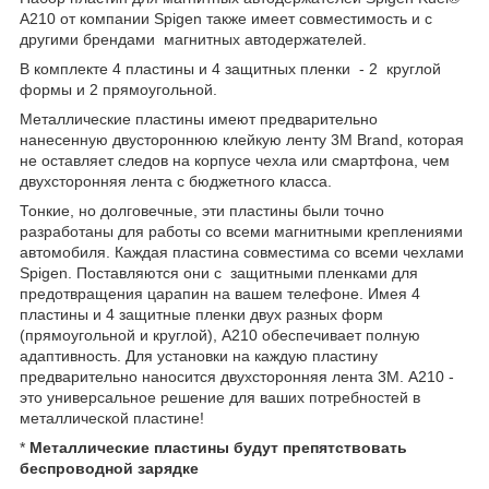
A210 от компании Spigen также имеет совместимость и с
другими брендами магнитных автодержателей.
В комплекте 4 пластины и 4 защитных пленки - 2 круглой
формы и 2 прямоугольной.
Металлические пластины имеют предварительно
нанесенную двустороннюю клейкую ленту 3M Brand, которая
не оставляет следов на корпусе чехла или смартфона, чем
двухсторонняя лента с бюджетного класса.
Тонкие, но долговечные, эти пластины были точно
разработаны для работы со всеми магнитными креплениями
автомобиля. Каждая пластина совместима со всеми чехлами
Spigen. Поставляются они с защитными пленками для
предотвращения царапин на вашем телефоне. Имея 4
пластины и 4 защитные пленки двух разных форм
(прямоугольной и круглой), A210 обеспечивает полную
адаптивность. Для установки на каждую пластину
предварительно наносится двухсторонняя лента 3M. A210 -
это универсальное решение для ваших потребностей в
металлической пластине!
*
Металлические пластины будут препятствовать
беспроводной зарядке