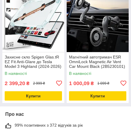
Захисне скло Spigen Glas.tR
Магнітний автотримач ESR
EZ Fit Anti-Glare до Tesla
OmniLock Magnetic Air Vent
Model 3 Highland (2024-2026)
Car Mount Black (2B5230101)
Matte Clear (AGL07152)
В наявності
В наявності
2 399,20
1 000,09
₴
₴
2 999 ₴
1 099 ₴
Купити
Купити
Про нас
99% позитивних з 372 відгуків за рік