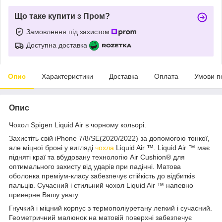
Що таке купити з Пром?
Замовлення під захистом
Доступна доставка
Опис
Характеристики
Доставка
Оплата
Умови п
Опис
Чохол Spigen Liquid Air в чорному кольорі.
Захистіть свій iPhone 7/8/SE(2020/2022) за допомогою тонкої,
але міцної броні у вигляді
чохла
Liquid Air ™. Liquid Air ™ має
підняті краї та вбудовану технологію Air Cushion® для
оптимального захисту від ударів при падінні. Матова
оболонка преміум-класу забезпечує стійкість до відбитків
пальців. Сучасний і стильний чохол Liquid Air ™ напевно
приверне Вашу увагу.
Гнучкий і міцний корпус з термополіуретану легкий і сучасний.
Геометричний малюнок на матовій поверхні забезпечує