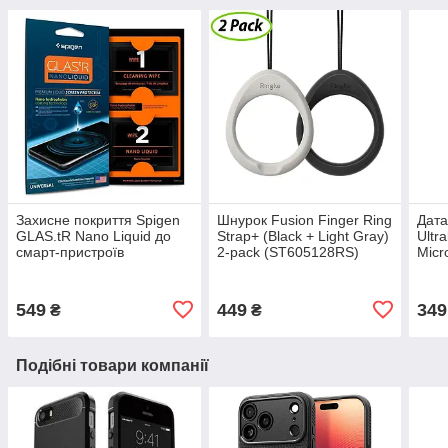
Захисне покриття Spigen
Шнурок Fusion Finger Ring
Дата
GLAS.tR Nano Liquid до
Strap+ (Black + Light Gray)
Ultr
смарт-пристроїв
2-pack (ST605128RS)
Micr
(000GL21813)
1.2 
549
449
349
₴
₴
Подібні товари компанії