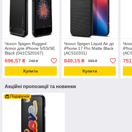
Чохол Spigen Rugged
Чохол Spigen Liquid Air до
Чохо
Armor для iPhone 5/5S/SE
iPhone 17 Pro Matte Black
iPho
Black (041CS20167)
(ACS10331)
(AC
696,57
849,15
751
₴
₴
749 ₴
999 ₴
Купити
Купити
Акційні пропозиції та новинки
Подарунок