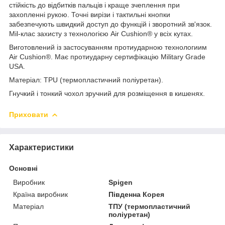
стійкість до відбитків пальців і краще зчеплення при
захопленні рукою. Точні вирізи і тактильні кнопки
забезпечують швидкий доступ до функцій і зворотний зв'язок.
Mil-клас захисту з технологією Air Cushion® у всіх кутах.
Виготовлений із застосуванням протиударною технологиим
Air Cushion®. Має протиударну сертифікацію Military Grade
USA.
Матеріал: TPU (термопластичний поліуретан).
Гнучкий і тонкий чохол зручний для розміщення в кишенях.
Приховати
Характеристики
Основні
Виробник
Spigen
Країна виробник
Південна Корея
Матеріал
ТПУ (термопластичний
поліуретан)