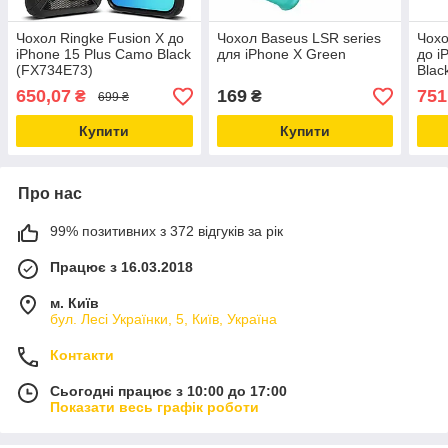
Чохол Ringke Fusion X до
Чохол Baseus LSR series
Чохо
iPhone 15 Plus Camo Black
для iPhone X Green
до i
(FX734E73)
Blac
650,07
169
751
₴
₴
699 ₴
Купити
Купити
Про нас
99% позитивних з 372 відгуків за рік
Працює з 16.03.2018
м. Київ
бул. Лесі Українки, 5, Київ, Україна
Контакти
Сьогодні працює з 10:00 до 17:00
Показати весь графік роботи