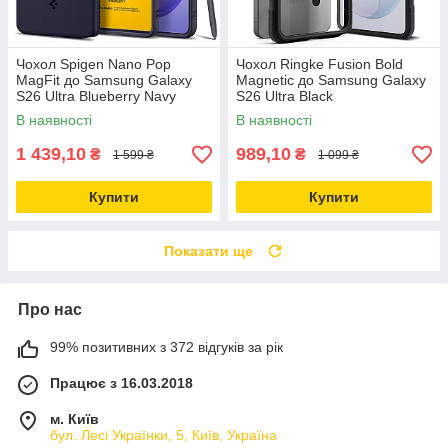
Чохол Spigen Nano Pop
Чохол Ringke Fusion Bold
MagFit до Samsung Galaxy
Magnetic до Samsung Galaxy
S26 Ultra Blueberry Navy
S26 Ultra Black
(ACS11037)
(FBDMG1237E55)
В наявності
В наявності
1 439,10
989,10
₴
₴
1 599 ₴
1 099 ₴
Купити
Купити
Показати ще
Про нас
99% позитивних з 372 відгуків за рік
Працює з 16.03.2018
м. Київ
бул. Лесі Українки, 5, Київ, Україна