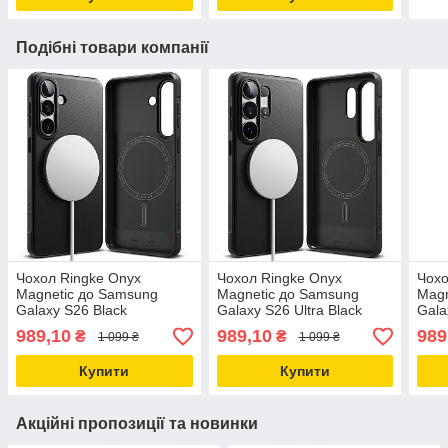
Подібні товари компанії
Чохол Ringke Onyx
Чохол Ringke Onyx
Чохо
Magnetic до Samsung
Magnetic до Samsung
Magn
Galaxy S26 Black
Galaxy S26 Ultra Black
Gala
(OMG1249E55)
(OMG1240E55)
(OM
989,10
989,10
989
₴
₴
1 099 ₴
1 099 ₴
Купити
Купити
Акційні пропозиції та новинки