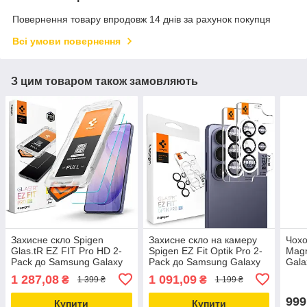
Повернення товару впродовж 14 днів за рахунок покупця
Всі умови повернення
З цим товаром також замовляють
Захисне скло Spigen
Захисне скло на камеру
Чохо
Glas.tR EZ FIT Pro HD 2-
Spigen EZ Fit Optik Pro 2-
Magn
Pack до Samsung Galaxy
Pack до Samsung Galaxy
Gala
S26 Ultra Clear
S26 Ultra Black
Gra
1 287,08
1 091,09
₴
₴
1 399 ₴
1 199 ₴
(AGL11072)
(AGL11076)
999
Купити
Купити