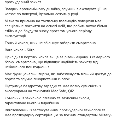
протиударний захист.
Завдяки ергономічному дизайну, зручний в експлуатації, не
ковзає по поверхні, ідеально лежить у руці.
М'яка та приємна на тактильну взаємодію поверхня має
спеціальне покриття на основі олій, що робить чохол більш
стійким до бруду та зносу протягом усього періоду
експлуатації.
Тонкий чохол, який не збільшує габарити смартфона.
Вага чохла - 50гр.
Припідняті бортики чохла вище за рівень екрану і камерного
блоку смартфона, що підвищує надійність захисту від
небажаного пошкодження.
Має функціональні вирізи, які забезпечують вільний доступ до
портів та зручне використання кнопок.
Підтримує бездротову зарядку та має повну сумісність з
аксесуарами на технології MagSafe, Qi2.
Сумісний із захисною плівкою та захисним склом,
гарантовано цього ж виробника.
Виготовлений із застосуванням протиударної технології та
має протиударну сертифікацію за воєним стандартом Military-