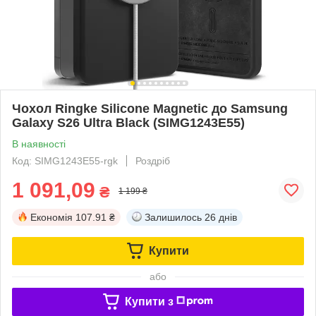
Чохол Ringke Silicone Magnetic до Samsung
Galaxy S26 Ultra Black (SIMG1243E55)
В наявності
Код: SIMG1243E55-rgk
Роздріб
1 091,09
₴
1 199 ₴
Економія
107.91 ₴
Залишилось
26 днів
Купити
або
Купити з