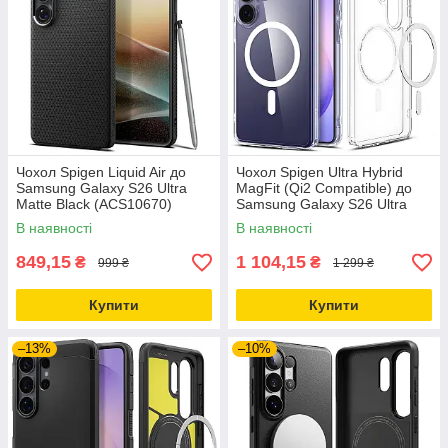
Чохол Spigen Liquid Air до
Чохол Spigen Ultra Hybrid
Samsung Galaxy S26 Ultra
MagFit (Qi2 Compatible) до
Matte Black (ACS10670)
Samsung Galaxy S26 Ultra
Clear White (ACS10679)
В наявності
В наявності
849,15
1 104,15
₴
₴
999 ₴
1 299 ₴
Купити
Купити
–13%
–10%