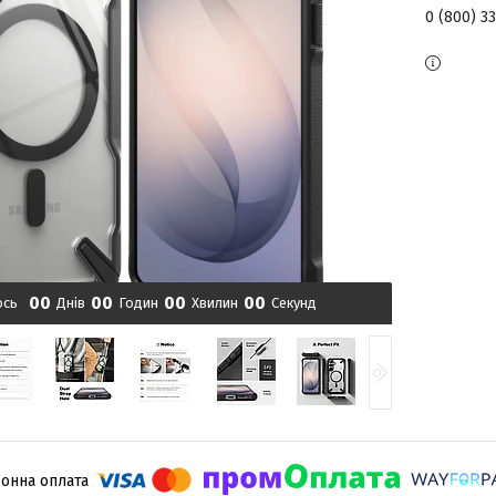
0 (800) 3
0
0
0
0
0
0
0
0
ось
Днів
Годин
Хвилин
Секунд