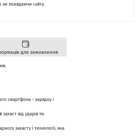
р не покидаючи сайту.
формація для замовлення
цем.
ого смартфона - зарядку і
 захист від ударів по
арного захисту і
технології, яка