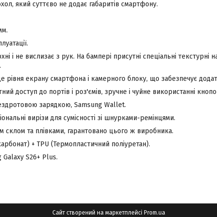
охол, який суттєво не додає габаритів смартфону.
мм.
луатації.
хні і не вислизає з рук. На бампері присутні спеціальні текстурні 
.
е рівня екрану смартфона і камерного блоку, що забезпечує додат
ий доступ до портів і роз'ємів, зручне і чуйне використанні кнопо
бездротовою зарядкою, Samsung Wallet.
іональні вирізи для сумісності зі шнурками-ремінцями.
им склом та плівками, гарантовано цього ж виробника.
карбонат) + TPU (Термопластичний поліуретан).
 Galaxy S26+ Plus.
Сайт створений на маркетплейсі
Prom.ua