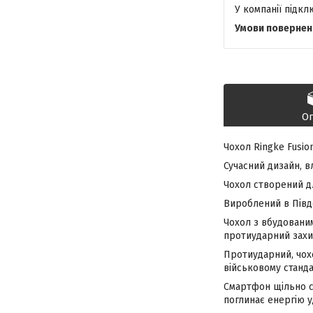
У компанії підк
О
Чохол Ringke Fusio
Сучасний дизайн, в
Чохол створений дл
Вироблений в Півд
Чохол з вбудованим
протиударний захи
Протиударний, чохо
військовому станда
Смартфон щільно сі
поглинає
енергію у