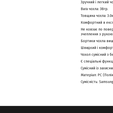
Зручний і легкий ч
Вага чохла: 38гр.
Товщина чохла: 3.0
Комфортний в експ
Не ковзає по повер
зчеплення з рукою
Бортики чохла вищ
Швидкий і комфортн
Чохол сумісний з 
Є спеціальні функц
Сумісний із захисн
Матеріал: PC (Полі
Сумісність:
Samsung