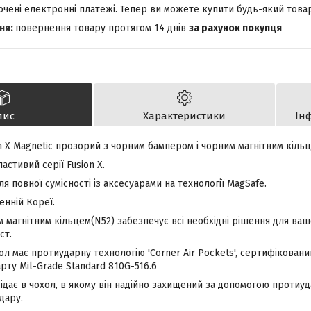
лючені електронні платежі. Тепер ви можете купити будь-який това
повернення товару протягом 14 днів
за рахунок покупця
пис
Характеристики
Ін
n X Magnetic прозорий з чорним бампером і чорним магнітним кіль
ластивий серії Fusion X.
я повної сумісності із аксесуарами на технології MagSafe.
енній Кореї.
 магнітним кільцем(N52) забезпечує всі необхідні рішення для ваш
ст.
л має протиударну технологію 'Corner Air Pockets', сертифікований
рту Mil-Grade Standard 810G-516.6
дає в чохол, в якому він надійно захищений за допомогою протиуд
дару.