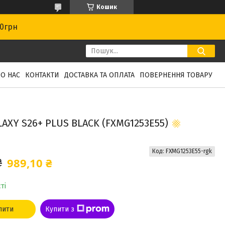
Кошик
00грн
О НАС
КОНТАКТИ
ДОСТАВКА ТА ОПЛАТА
ПОВЕРНЕННЯ ТОВАРУ
XY S26+ PLUS BLACK (FXMG1253E55)
Код:
FXMG1253E55-rgk
989,10 ₴
₴
ті
пити
Купити з