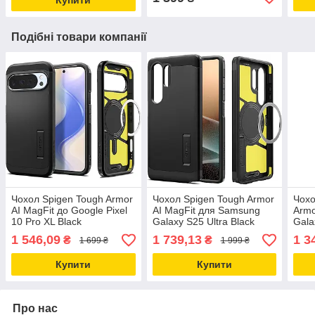
Подібні товари компанії
Чохол Spigen Tough Armor
Чохол Spigen Tough Armor
Чохо
AI MagFit до Google Pixel
AI MagFit для Samsung
Armo
10 Pro XL Black
Galaxy S25 Ultra Black
Gala
(ACS09728)
(ACS08964)
Blac
1 546,09
1 739,13
1 3
₴
₴
1 699 ₴
1 999 ₴
Купити
Купити
Про нас