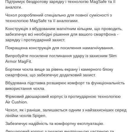
Підтримує бездротову зарядку і технологію MagSafe та її
аналоги.
Чохол розроблений спеціально для повної сумісності з
технологією MagSafe та її аналогами.
Конструкція з вбудованим магнітним кільцем, що проводить,
забезпечує всі необхідні рішення для вашого смартфона -
зарядку і протиударний захист.
Покращена конструкція для посилення намагнічування.
Випробуйте посилене поглинання удару із захисним Slim
Armor MagFit.
Бортики чохла вище за рівень екрану і камерного блоку
смартфона, що забезпечує додатковий захист.
Вбудована підставка розширює комфорт та функціональність
використання чохла.
Фірмовий двошаровий корпус із протиударною технологією
Air Cushion.
Чохол, як і раніше, залишається одним з найзахисніших серед
лінійки чохлів Spigen.
Забезпечує надійність та комфортну експлуатацію.
Двошаровий корпус з гнучкою внутрішньою частиною та