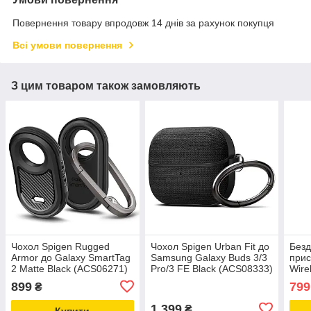
Повернення товару впродовж 14 днів за рахунок покупця
Всі умови повернення
З цим товаром також замовляють
Чохол Spigen Rugged
Чохол Spigen Urban Fit до
Безд
Armor до Galaxy SmartTag
Samsung Galaxy Buds 3/3
прис
2 Matte Black (ACS06271)
Pro/3 FE Black (ACS08333)
Wire
(2C5
899
799
₴
1 399
₴
Купити