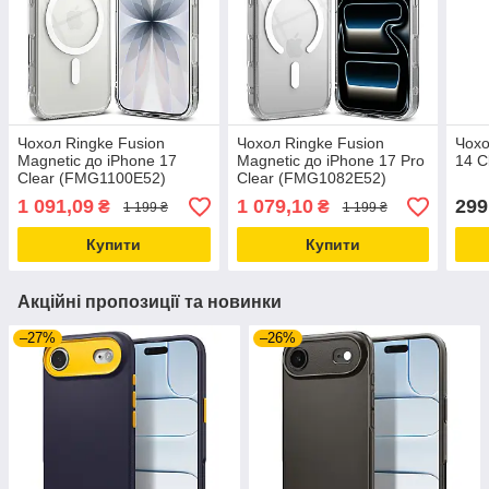
Чохол Ringke Fusion
Чохол Ringke Fusion
Чохо
Magnetic до iPhone 17
Magnetic до iPhone 17 Pro
14 C
Clear (FMG1100E52)
Clear (FMG1082E52)
1 091,09
1 079,10
299
₴
₴
1 199 ₴
1 199 ₴
Купити
Купити
Акційні пропозиції та новинки
–27%
–26%