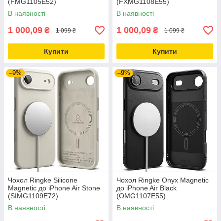
(FMG1105E52)
(FXMG1108E55)
В наявності
В наявності
1 000,09
1 000,09
₴
₴
1 099 ₴
1 099 ₴
Купити
Купити
–9%
–9%
Чохол Ringke Silicone
Чохол Ringke Onyx Magnetic
Magnetic до iPhone Air Stone
до iPhone Air Black
(SIMG1109E72)
(OMG1107E55)
В наявності
В наявності