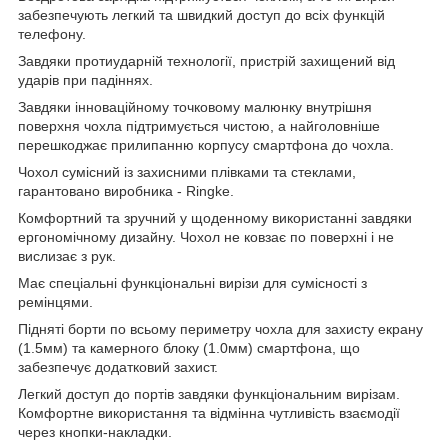
забезпечують легкий та швидкий доступ до всіх функцій
телефону.
Завдяки протиударній технології, пристрій захищений від
ударів при падіннях.
Завдяки інноваційному точковому малюнку внутрішня
поверхня чохла підтримується чистою, а найголовніше
перешкоджає прилипанню корпусу смартфона до чохла.
Чохол сумісний із захисними плівками та стеклами,
гарантовано виробника - Ringke.
Комфортний та зручний у щоденному використанні завдяки
ергономічному дизайну. Чохол не ковзає по поверхні і не
вислизає з рук.
Має спеціальні функціональні вирізи для сумісності з
ремінцями.
Підняті борти по всьому периметру чохла для захисту екрану
(1.5мм) та камерного блоку (1.0мм) смартфона, що
забезпечує додатковий захист.
Легкий доступ до портів завдяки функціональним вирізам.
Комфортне використання та відмінна чутливість взаємодії
через кнопки-накладки.