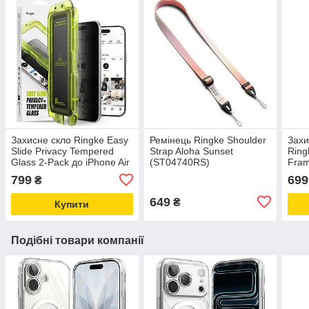
Захисне скло Ringke Easy
Ремінець Ringke Shoulder
Захи
Slide Privacy Tempered
Strap Aloha Sunset
Ring
Glass 2-Pack до iPhone Air
(ST04740RS)
Fram
Black (G4as1130)
iPho
799
699
₴
(CL
649
₴
Купити
Подібні товари компанії