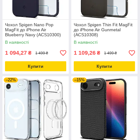
Чохол Spigen Nano Pop
Чохол Spigen Thin Fit MagFit
MagFit до iPhone Air
до iPhone Air Gunmetal
Blueberry Navy (ACS10300)
(ACS10308)
В наявності
В наявності
1 094,27
1 109,26
₴
₴
1 499 ₴
1 499 ₴
Купити
Купити
–22%
–15%