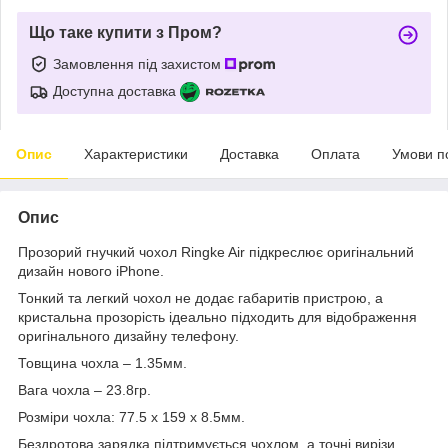
Що таке купити з Пром?
Замовлення під захистом
Доступна доставка
Опис
Характеристики
Доставка
Оплата
Умови п
Опис
Прозорий гнучкий чохол Ringke Air підкреслює оригінальний
дизайн нового iPhone.
Тонкий та легкий чохол не додає габаритів пристрою, а
кристальна прозорість ідеально підходить для відображення
оригінального дизайну телефону.
Товщина чохла – 1.35мм.
Вага чохла – 23.8гр.
Розміри чохла:
77.5 x 159 x 8.5мм.
Бездротова зарядка підтримується чохлом, а точні вирізи