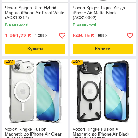
Чохол Spigen Ultra Hybrid
Чохол Spigen Liquid Air до
Mag до iPhone Air Frost White
iPhone Air Matte Black
(ACS10317)
(ACS10302)
В наявності
В наявності
1 091,22
849,15
₴
₴
1 399 ₴
999 ₴
Купити
Купити
–9%
–9%
Чохол Ringke Fusion
Чохол Ringke Fusion X
Magnetic до iPhone Air Clear
Magnetic до iPhone Air Black