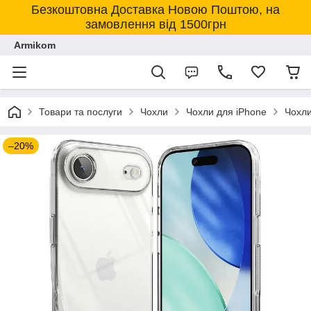
Безкоштовна Доставка Новою Поштою, на
замовлення від 1500грн
Armikom
Товари та послуги
Чохли
Чохли для iPhone
Чохли
–20%