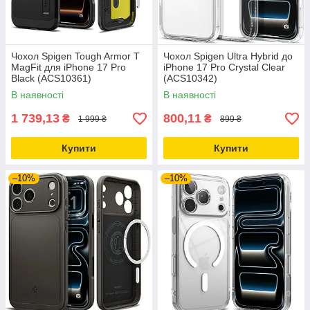
Чохол Spigen Tough Armor T
Чохол Spigen Ultra Hybrid до
MagFit для iPhone 17 Pro
iPhone 17 Pro Crystal Clear
Black (ACS10361)
(ACS10342)
В наявності
В наявності
1 739,13
800,11
₴
₴
1 999 ₴
899 ₴
Купити
Купити
–10%
–10%