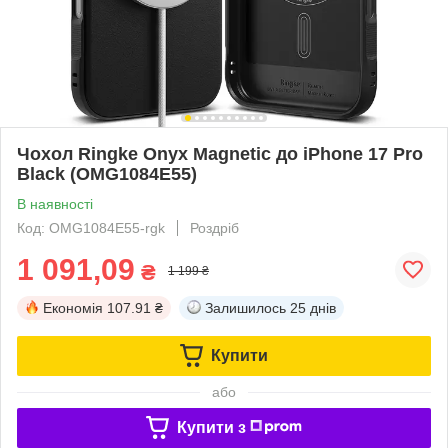
Чохол Ringke Onyx Magnetic до iPhone 17 Pro
Black (OMG1084E55)
В наявності
Код: OMG1084E55-rgk
Роздріб
1 091,09
₴
1 199 ₴
Економія
107.91 ₴
Залишилось
25 днів
Купити
або
Купити з