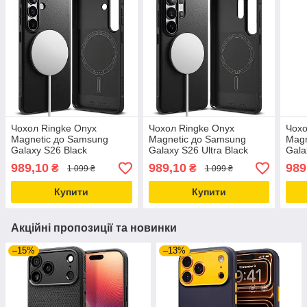
Чохол Ringke Onyx
Чохол Ringke Onyx
Чохо
Magnetic до Samsung
Magnetic до Samsung
Magn
Galaxy S26 Black
Galaxy S26 Ultra Black
Gala
(OMG1249E55)
(OMG1240E55)
(OM
989,10
989,10
989
₴
₴
1 099 ₴
1 099 ₴
Купити
Купити
Акційні пропозиції та новинки
–15%
–13%