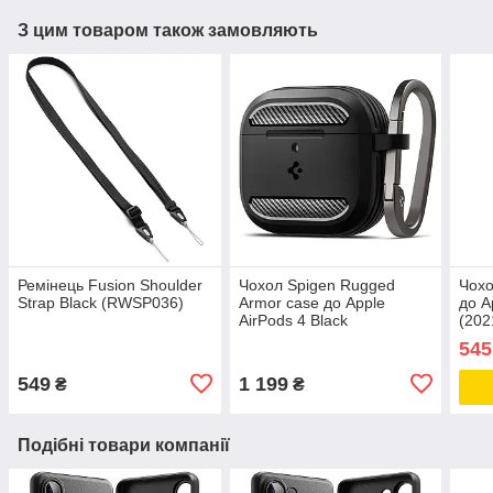
З цим товаром також замовляють
Ремінець Fusion Shoulder
Чохол Spigen Rugged
Чохо
Strap Black (RWSP036)
Armor case до Apple
до A
AirPods 4 Black
(202
(ACS08642)
(AM
545
549
1 199
₴
₴
Подібні товари компанії