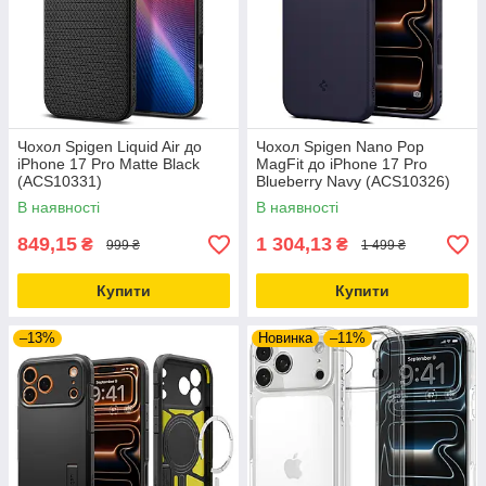
Чохол Spigen Liquid Air до
Чохол Spigen Nano Pop
iPhone 17 Pro Matte Black
MagFit до iPhone 17 Pro
(ACS10331)
Blueberry Navy (ACS10326)
В наявності
В наявності
849,15
1 304,13
₴
₴
999 ₴
1 499 ₴
Купити
Купити
–13%
Новинка
–11%