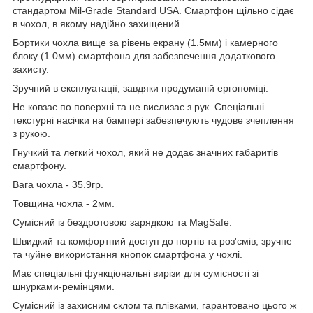
стандартом Mil-Grade Standard USA. Смартфон щільно сідає
в чохол, в якому надійно захищений.
Бортики чохла вище за рівень екрану (1.5мм) і камерного
блоку
(1.0мм)
смартфона для забезпечення додаткового
захисту.
Зручний в експлуатації, завдяки продуманій ергономіці.
Не ковзає по поверхні та не вислизає з рук. Спеціальні
текстурні насічки на бампері забезпечують чудове зчеплення
з рукою.
Гнучкий та легкий чохол, який не додає значних габаритів
смартфону.
Вага чохла - 35.9гр.
Товщина чохла - 2мм.
Сумісний із бездротовою зарядкою та
MagSafe
.
Швидкий та комфортний доступ до портів та роз'ємів, зручне
та чуйне використання кнопок смартфона у чохлі.
Має спеціальні функціональні вирізи для сумісності зі
шнурками-ремінцями.
Сумісний із захисним склом та плівками, гарантовано цього ж