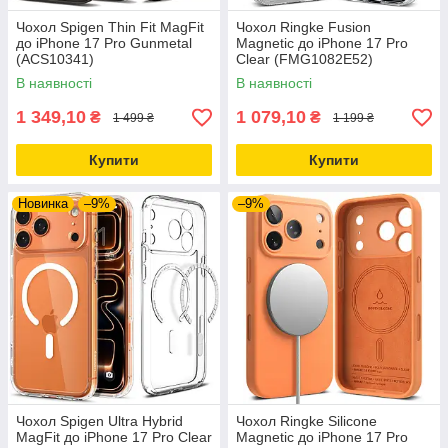
Чохол Spigen Thin Fit MagFit
Чохол Ringke Fusion
до iPhone 17 Pro Gunmetal
Magnetic до iPhone 17 Pro
(ACS10341)
Clear (FMG1082E52)
В наявності
В наявності
1 349,10
1 079,10
₴
₴
1 499 ₴
1 199 ₴
Купити
Купити
Новинка
–9%
–9%
Чохол Spigen Ultra Hybrid
Чохол Ringke Silicone
MagFit до iPhone 17 Pro Clear
Magnetic до iPhone 17 Pro