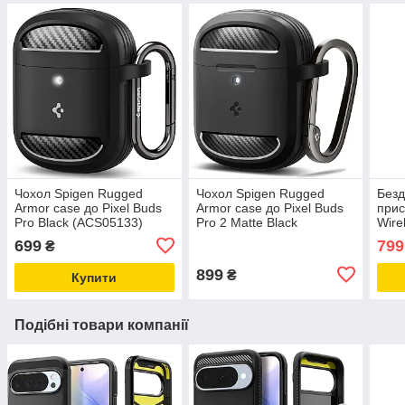
Чохол Spigen Rugged
Чохол Spigen Rugged
Безд
Armor case до Pixel Buds
Armor case до Pixel Buds
прис
Pro Black (ACS05133)
Pro 2 Matte Black
Wire
(ACS07604)
(2C5
699
799
₴
899
₴
Купити
Подібні товари компанії