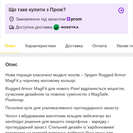
Що таке купити з Пром?
Замовлення під захистом
Доступна доставка
Опис
Характеристики
Доставка
Оплата
Умови п
Опис
Нова ітерація класичної моделі чохлів – Spigen Rugged Armor
MagFit у чорному матовому кольорі.
Rugged Armor MagFit для нового Pixel відрізняється міцністю,
сучасним дизайном та повною сумісністю з MagSafe,
Pixelsnap.
Посилені кути для ультимативного протиударного захисту.
Чохол з вбудованим магнітним кільцем забезпечує всі
необхідні рішення для вашого смартфона - зарядку і
протиударний захист. Стильний дизайн із 'карбоновими'
вставками на матовій поверхні, ребристі бічні грані для