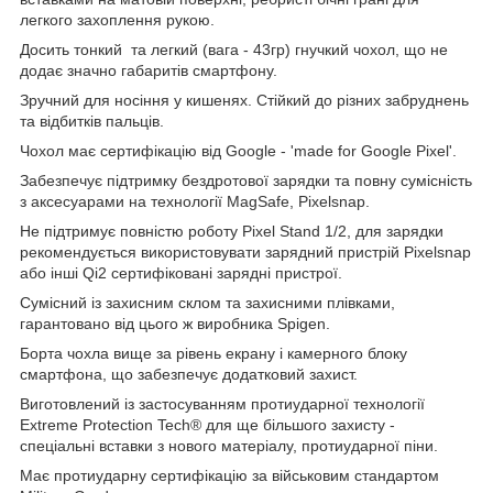
легкого захоплення рукою.
Досить тонкий та легкий (вага - 43гр) гнучкий чохол, що не
додає значно габаритів смартфону.
Зручний для носіння у кишенях. Стійкий до різних забруднень
та відбитків пальців.
Чохол має сертифікацію від Google - 'made for Google Pixel'.
Забезпечує підтримку бездротової зарядки та повну сумісність
з аксесуарами на технології MagSafe, Pixelsnap.
Не підтримує повністю роботу Pixel Stand 1/2, для зарядки
рекомендується використовувати зарядний пристрій Pixelsnap
або інші Qi2 сертифіковані зарядні пристрої.
Сумісний із захисним склом та захисними плівками,
гарантовано від цього ж виробника Spigen.
Борта чохла вище за рівень екрану і камерного блоку
смартфона, що забезпечує додатковий захист.
Виготовлений із застосуванням протиударної технології
Extreme Protection Tech® для ще більшого захисту -
спеціальні вставки з нового матеріалу, протиударної піни.
Має протиударну сертифікацію за військовим стандартом