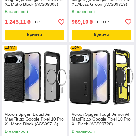
XL Matte Black (ACS09805)
XL Abyss Green (ACS09719)
В наявності
В наявності
1 245,11
989,10
₴
₴
1 399 ₴
1 099 ₴
Купити
Купити
–10%
–9%
Чохол Spigen Liquid Air
Чохол Spigen Tough Armor AI
MagFit до Google Pixel 10 Pro
MagFit до Google Pixel 10 Pro
XL Matte Black (ACS09718)
XL Black (ACS09728)
В наявності
В наявності