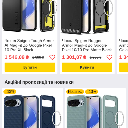
Чохол Spigen Tough Armor
Чохол Spigen Rugged
Чохо
AI MagFit до Google Pixel
Armor MagFit до Google
Armo
10 Pro XL Black
Pixel 10/10 Pro Matte Black
Gala
(ACS09728)
(ACS09698)
Blac
1 546,09
1 301,07
1 3
₴
₴
1 699 ₴
1 399 ₴
Купити
Купити
Акційні пропозиції та новинки
–13%
Новинка
–13%