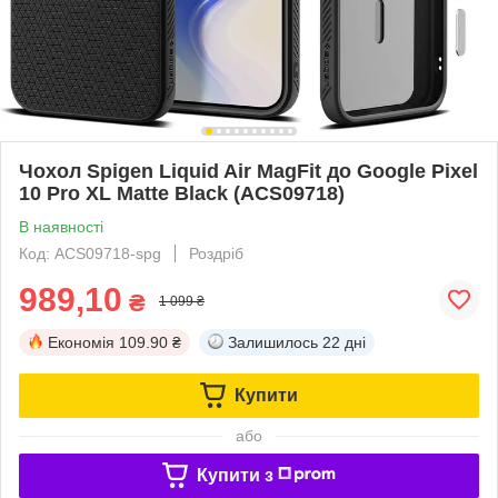
Чохол Spigen Liquid Air MagFit до Google Pixel
10 Pro XL Matte Black (ACS09718)
В наявності
Код: ACS09718-spg
Роздріб
989,10
₴
1 099 ₴
Економія
109.90 ₴
Залишилось
22 дні
Купити
або
Купити з