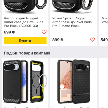
Чохол Spigen Rugged
Чохол Spigen Rugged
Ремі
Armor case до Pixel Buds
Armor case до Pixel Buds
Stra
Pro Black (ACS05133)
Pro 2 Matte Black
(ACS07604)
699
₴
899
549
₴
Купити
Подібні товари компанії