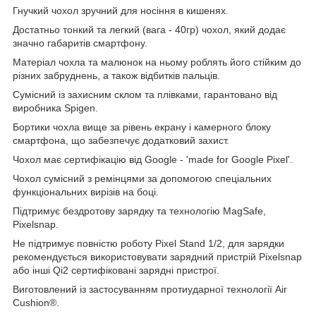
Гнучкий чохол зручний для носіння в кишенях.
Достатньо тонкий та легкий (вага - 40гр) чохол, який додає
значно габаритів смартфону.
Матеріал чохла та малюнок на ньому роблять його стійким до
різних забруднень, а також відбитків пальців.
Сумісний із захисним склом та плівками, гарантовано від
виробника Spigen.
Бортики чохла вище за рівень екрану і камерного блоку
смартфона, що забезпечує додатковий захист.
Чохол має сертифікацію від Google - 'made for Google Pixel'.
Чохол сумісний з ремінцями за допомогою спеціальних
функціональних вирізів на боці.
Підтримує бездротову зарядку та технологію MagSafe,
Pixelsnap.
Не підтримує повністю роботу Pixel Stand 1/2, для зарядки
рекомендується використовувати зарядний пристрій Pixelsnap
або інші Qi2 сертифіковані зарядні пристрої.
Виготовлений із застосуванням протиударної технології Air
Cushion®.