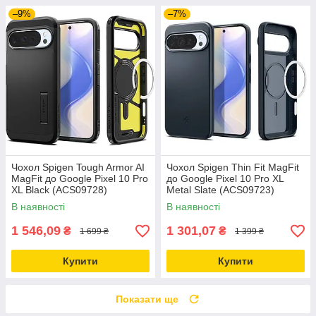
–9%
–7%
Чохол Spigen Tough Armor AI
Чохол Spigen Thin Fit MagFit
MagFit до Google Pixel 10 Pro
до Google Pixel 10 Pro XL
XL Black (ACS09728)
Metal Slate (ACS09723)
В наявності
В наявності
1 546,09
1 301,07
₴
₴
1 699 ₴
1 399 ₴
Купити
Купити
Показати ще