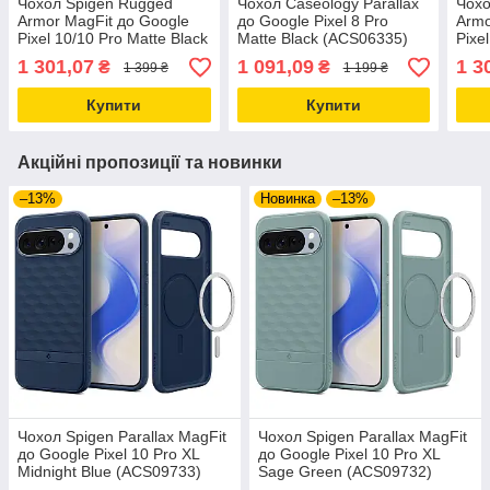
Чохол Spigen Rugged
Чохол Caseology Parallax
Чохо
Armor MagFit до Google
до Google Pixel 8 Pro
Armo
Pixel 10/10 Pro Matte Black
Matte Black (ACS06335)
Pixe
(ACS09698)
(AC
1 301,07
1 091,09
1 3
₴
₴
1 399 ₴
1 199 ₴
Купити
Купити
Акційні пропозиції та новинки
–13%
Новинка
–13%
Чохол Spigen Parallax MagFit
Чохол Spigen Parallax MagFit
до Google Pixel 10 Pro XL
до Google Pixel 10 Pro XL
Midnight Blue (ACS09733)
Sage Green (ACS09732)