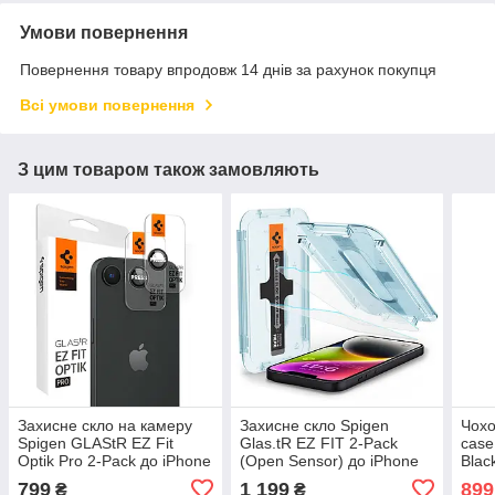
Умови повернення
Повернення товару впродовж 14 днів за рахунок покупця
Всі умови повернення
З цим товаром також замовляють
Захисне скло на камеру
Захисне скло Spigen
Чохо
Spigen GLAStR EZ Fit
Glas.tR EZ FIT 2-Pack
case
Optik Pro 2-Pack до iPhone
(Open Sensor) до iPhone
Blac
16e/17e Black (AGL09279)
17e/16e/14/13 Pro/13 Clear
799
1 199
899
₴
₴