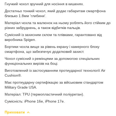
Гнучкий чохол зручний для носіння в кишенях.
Достатньо тонкий чохол, який додає габаритам смартфона
близько 1.8мм 'глибини'.
Матеріал чохла та малюнок на ньому роблять його стійким до
різних забруднень, а також відбитків пальців.
Сумісний із захисним склом та плівками, гарантовано від
виробника Spigen.
Бортики чохла вище за рівень екрану і камерного блоку
смартфона, що забезпечує додатковий захист.
Чохол сумісний з ремінцями за допомогою спеціальних
функціональних вирізів на боці.
Виготовлений із застосуванням протиударної технології Air
Cushion®.
Має протиударну сертифікацію за військовим стандартом
Military Grade USA.
Матеріал: TPU (термопластичний поліуретан).
Сумісність: iPhone 16e,
iPhone 17e.
Приховати