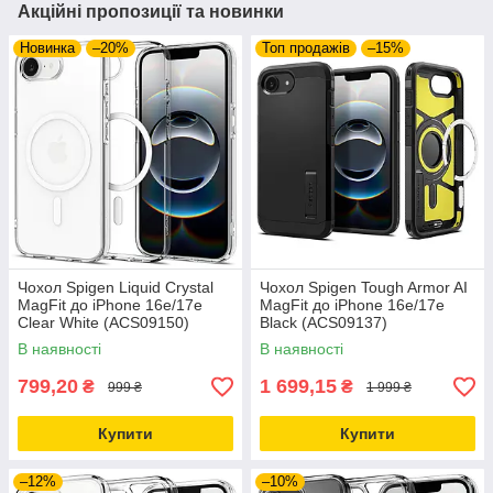
Акційні пропозиції та новинки
Новинка
–20%
Топ продажів
–15%
Чохол Spigen Liquid Crystal
Чохол Spigen Tough Armor AI
MagFit до iPhone 16e/17e
MagFit до iPhone 16e/17e
Clear White (ACS09150)
Black (ACS09137)
В наявності
В наявності
799,20
1 699,15
₴
₴
999 ₴
1 999 ₴
Купити
Купити
–12%
–10%