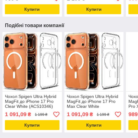
(AGL03385)
Купити
Купити
Подібні товари компанії
Чохол Spigen Ultra Hybrid
Чохол Spigen Ultra Hybrid
Чохо
MagFit до iPhone 17 Pro
MagFit до iPhone 17 Pro
MagF
Clear White (ACS10346)
Max Clear White
Pro 
(ACS10282)
(AC
1 091,09
1 091,09
989
₴
₴
1 199 ₴
1 199 ₴
Купити
Купити