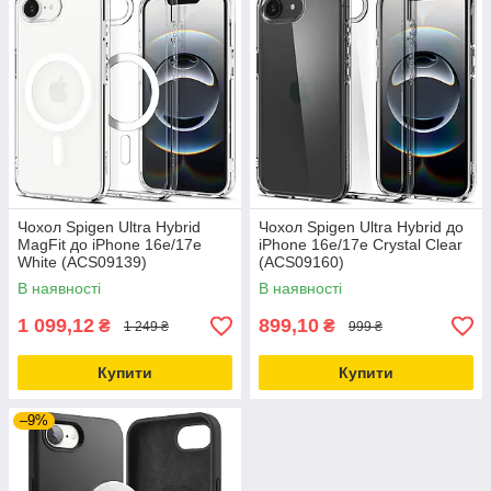
Чохол Spigen Ultra Hybrid
Чохол Spigen Ultra Hybrid до
MagFit до iPhone 16e/17e
iPhone 16e/17e Crystal Clear
White (ACS09139)
(ACS09160)
В наявності
В наявності
1 099,12
899,10
₴
₴
1 249 ₴
999 ₴
Купити
Купити
–9%