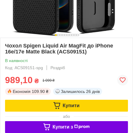
Чохол Spigen Liquid Air MagFit до iPhone
16e/17e Matte Black (ACS09151)
В наявності
Код: ACS09151-spg
Роздріб
989,10
₴
1 099 ₴
Економія
109.90 ₴
Залишилось
26 днів
Купити
або
Купити з