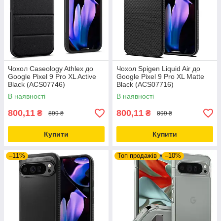
Чохол Caseology Athlex до
Чохол Spigen Liquid Air до
Google Pixel 9 Pro XL Active
Google Pixel 9 Pro XL Matte
Black (ACS07746)
Black (ACS07716)
В наявності
В наявності
800,11
800,11
₴
₴
899 ₴
899 ₴
Купити
Купити
–11%
Топ продажів
–10%