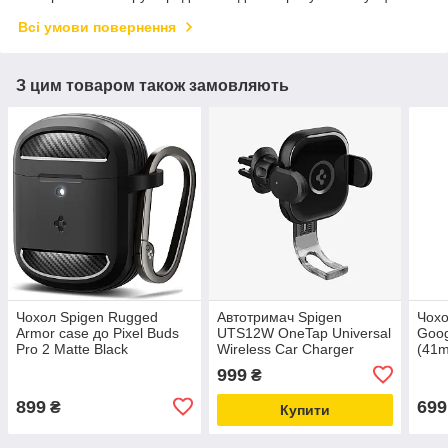
Всі умови повернення
З цим товаром також замовляють
Чохол Spigen Rugged
Автотримач Spigen
Чохо
Armor case до Pixel Buds
UTS12W OneTap Universal
Goog
Pro 2 Matte Black
Wireless Car Charger
(41m
(ACS07604)
Mount 15W Black
(AC
999
₴
(ACP01279)
899
699
₴
Купити