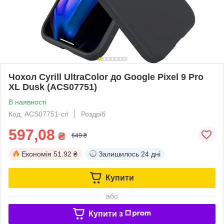
Чохол Cyrill UltraColor до Google Pixel 9 Pro
XL Dusk (ACS07751)
В наявності
Код: ACS07751-crl
Роздріб
597,08
₴
649 ₴
Економія
51.92 ₴
Залишилось
24 дні
Купити
або
Купити з