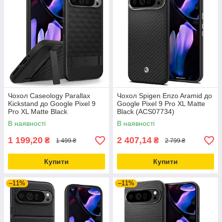
Чохол Caseology Parallax
Чохол Spigen Enzo Aramid до
Kickstand до Google Pixel 9
Google Pixel 9 Pro XL Matte
Pro XL Matte Black
Black (ACS07734)
(ACS07748)
В наявності
В наявності
1 199,20
2 407,14
₴
₴
1 499 ₴
2 799 ₴
Купити
Купити
–11%
–11%