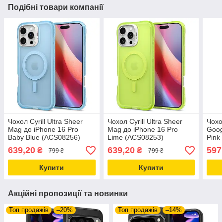
Подібні товари компанії
Чохол Cyrill Ultra Sheer
Чохол Cyrill Ultra Sheer
Чохо
Mag до iPhone 16 Pro
Mag до iPhone 16 Pro
Goog
Baby Blue (ACS08256)
Lime (ACS08253)
Pink
639,20
639,20
597
₴
₴
799 ₴
799 ₴
Купити
Купити
Акційні пропозиції та новинки
Топ продажів
–20%
Топ продажів
–14%