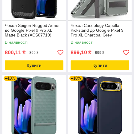
Чохол Spigen Rugged Armor
Чохол Caseology Capella
до Google Pixel 9 Pro XL
Kickstand до Google Pixel 9
Matte Black (ACS07719)
Pro XL Charcoal Grey
(ACS07750)
В наявності
В наявності
800,11
899,10
₴
₴
899 ₴
999 ₴
Купити
Купити
–10%
–10%