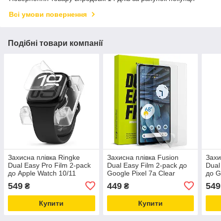
Всі умови повернення
Подібні товари компанії
Захисна плівка Ringke
Захисна плівка Fusion
Захи
Dual Easy Pro Film 2-pack
Dual Easy Film 2-pack до
Dual
до Apple Watch 10/11
Google Pixel 7a Clear
до G
46mm Clear (D2P1022)
(D2E054)
41mm
549
449
549
₴
₴
Купити
Купити