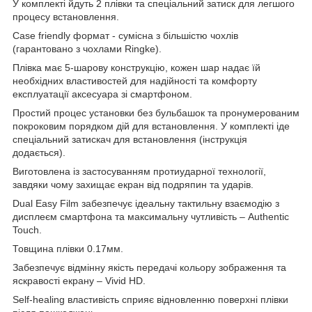
У комплекті йдуть 2 плівки та спеціальний затиск для легшого
процесу встановлення.
Case friendly формат - сумісна з більшістю чохлів
(гарантовано з чохлами Ringke).
Плівка має 5-шарову конструкцію, кожен шар надає їй
необхідних властивостей для надійності та комфорту
експлуатації аксесуара зі смартфоном.
Простий процес установки без бульбашок та пронумерованим
покроковим порядком дій для встановлення. У комплекті іде
спеціальний затискач для встановлення (інструкція
додається).
Виготовлена ​​із застосуванням протиударної технології,
завдяки чому захищає екран від подряпин та ударів.
Dual Easy Film забезпечує ідеальну тактильну взаємодію з
дисплеєм смартфона та максимальну чутливість – Authentic
Touch.
Товщина плівки 0.17мм.
Забезпечує відмінну якість передачі кольору зображення та
яскравості екрану – Vivid HD.
Self-healing властивість сприяє відновленню поверхні плівки