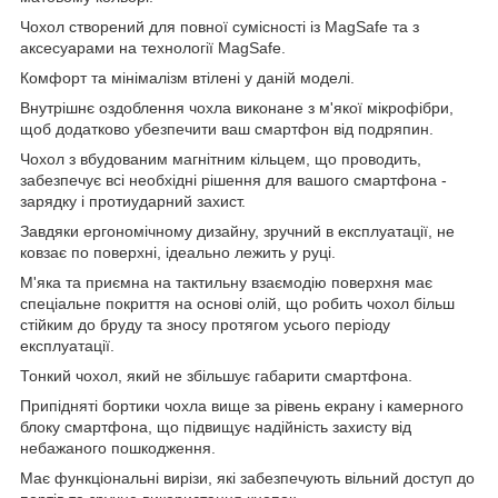
Чохол створений для повної сумісності із MagSafe та з
аксесуарами на технології MagSafe.
Комфорт та мінімалізм втілені у даній моделі.
Внутрішнє оздоблення чохла виконане з м'якої мікрофібри,
щоб додатково убезпечити ваш смартфон від подряпин.
Чохол з вбудованим магнітним кільцем, що проводить,
забезпечує всі необхідні рішення для вашого смартфона -
зарядку і протиударний захист.
Завдяки ергономічному дизайну, зручний в експлуатації, не
ковзає по поверхні, ідеально лежить у руці.
М'яка та приємна на тактильну взаємодію поверхня має
спеціальне покриття на основі олій, що робить чохол більш
стійким до бруду та зносу протягом усього періоду
експлуатації.
Тонкий чохол, який не збільшує габарити смартфона.
Припідняті бортики чохла вище за рівень екрану і камерного
блоку смартфона, що підвищує надійність захисту від
небажаного пошкодження.
Має функціональні вирізи, які забезпечують вільний доступ до