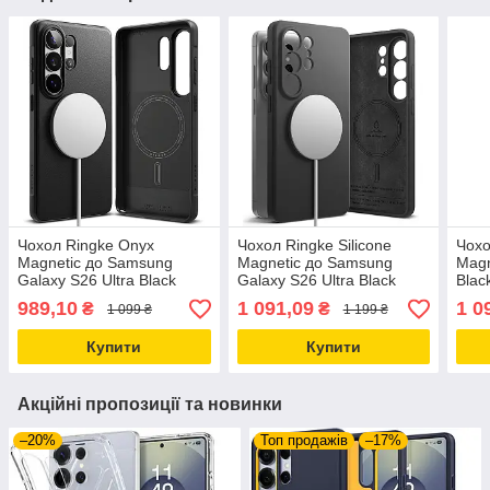
Чохол Ringke Onyx
Чохол Ringke Silicone
Чохо
Magnetic до Samsung
Magnetic до Samsung
Magn
Galaxy S26 Ultra Black
Galaxy S26 Ultra Black
Blac
(OMG1240E55)
(SIMG1243E55)
989,10
1 091,09
1 0
₴
₴
1 099 ₴
1 199 ₴
Купити
Купити
Акційні пропозиції та новинки
–20%
Топ продажів
–17%