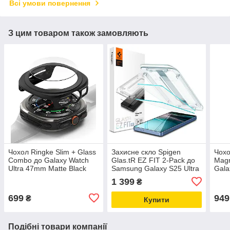
Всі умови повернення
З цим товаром також замовляють
Чохол Ringke Slim + Glass
Захисне скло Spigen
Чохо
Combo до Galaxy Watch
Glas.tR EZ FIT 2-Pack до
Magn
Ultra 47mm Matte Black
Samsung Galaxy S25 Ultra
Gala
(CBS87903RS)
Clear (AGL09082)
Blac
1 399
₴
699
949
₴
Купити
Подібні товари компанії