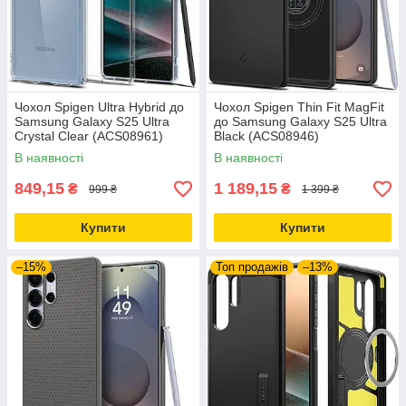
Чохол Spigen Ultra Hybrid до
Чохол Spigen Thin Fit MagFit
Samsung Galaxy S25 Ultra
до Samsung Galaxy S25 Ultra
Crystal Clear (ACS08961)
Black (ACS08946)
В наявності
В наявності
849,15
1 189,15
₴
₴
999 ₴
1 399 ₴
Купити
Купити
–15%
Топ продажів
–13%