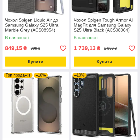
Чохол Spigen Liquid Air до
Чохол Spigen Tough Armor AI
Samsung Galaxy S25 Ultra
MagFit для Samsung Galaxy
Marble Grey (ACS08954)
S25 Ultra Black (ACS08964)
В наявності
В наявності
849,15
1 739,13
₴
₴
999 ₴
1 999 ₴
Купити
Купити
Топ продажів
–10%
–10%