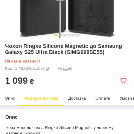
Чохол Ringke Silicone Magnetic до Samsung
Galaxy S25 Ultra Black (SIMG998SE55)
Немає в наявності
Код: SIMG998SE55-rgk
Роздріб
1 099
₴
Опис
Характеристики
Доставка
Оплата
Умови 
Опис
Нова модель чохла Ringke Silicone Magnetic у чорному
матовому кольорі.