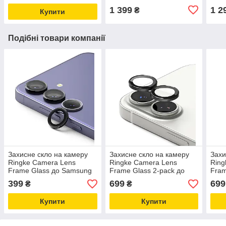
1 399
1 2
₴
Купити
Подібні товари компанії
Захисне скло на камеру
Захисне скло на камеру
Захи
Ringke Camera Lens
Ringke Camera Lens
Ring
Frame Glass до Samsung
Frame Glass 2-pack до
Fram
Galaxy S24+ Plus Black
iPhone 17 Black
iPho
399
699
699
₴
₴
(CLF1G002)
(CLF1G1128)
Blac
Купити
Купити