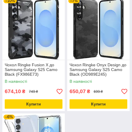
–10%
–7%
Чохол Ringke Fusion X до
Чохол Ringke Onyx Design до
Samsung Galaxy S25 Camo
Samsung Galaxy S25 Camo
Black (FX986E73)
Black (OD989E245)
В наявності
В наявності
674,10
650,07
₴
₴
749 ₴
699 ₴
Купити
Купити
–6%