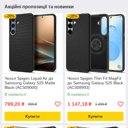
Акційні пропозиції та новинки
–20%
–18%
Чохол Spigen Liquid Air до
Чохол Spigen Thin Fit MagFit
Samsung Galaxy S25 Matte
до Samsung Galaxy S25 Black
Black (ACS09000)
(ACS08993)
В наявності
В наявності
799,20
1 147,18
₴
₴
999 ₴
1 399 ₴
Купити
Купити