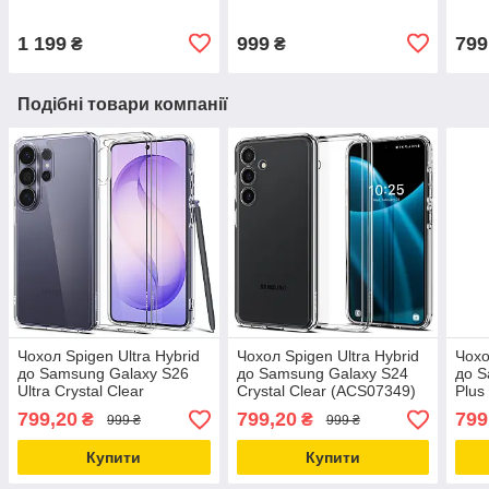
(G4a
1 199
999
799
₴
₴
Подібні товари компанії
Чохол Spigen Ultra Hybrid
Чохол Spigen Ultra Hybrid
Чохо
до Samsung Galaxy S26
до Samsung Galaxy S24
до S
Ultra Crystal Clear
Crystal Clear (ACS07349)
Plus
(ACS10677)
(AC
799,20
799,20
799
₴
₴
999 ₴
999 ₴
Купити
Купити