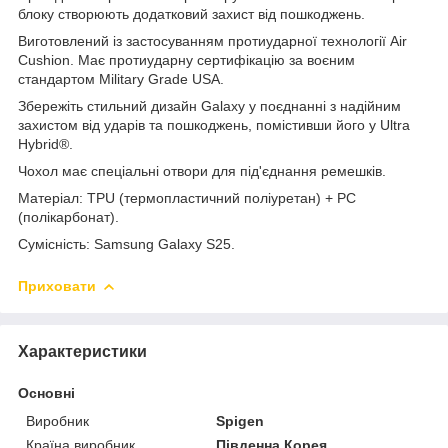
блоку створюють додатковий захист від пошкоджень.
Виготовлений із застосуванням протиударної технології Air
Cushion. Має протиударну сертифікацію за воєним
стандартом Military Grade USA.
Збережіть стильний дизайн
Galaxy
у поєднанні з надійним
захистом від ударів та пошкоджень, помістивши його у Ultra
Hybrid®.
Чохол має спеціальні отвори для під'єднання ремешків.
Матеріал: TPU (термопластичний поліуретан) + PC
(полікарбонат).
Сумісність: Samsung Galaxy S25.
Приховати
Характеристики
Основні
Виробник
Spigen
Країна виробник
Південна Корея