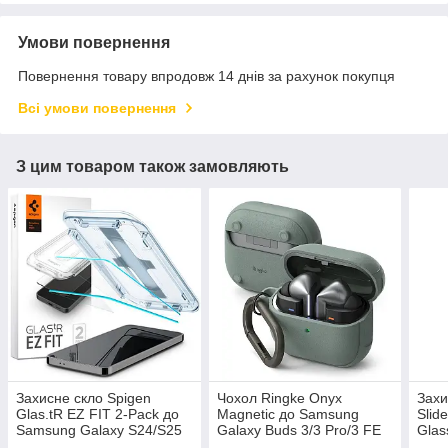
Умови повернення
Повернення товару впродовж 14 днів за рахунок покупця
Всі умови повернення
З цим товаром також замовляють
Захисне скло Spigen
Чохол Ringke Onyx
Захи
Glas.tR EZ FIT 2-Pack до
Magnetic до Samsung
Slid
Samsung Galaxy S24/S25
Galaxy Buds 3/3 Pro/3 FE
Glas
Clear (AGL07440)
Sage Green (EC87504RS)
Gala