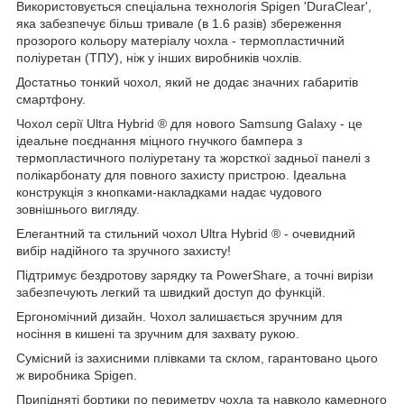
Використовується спеціальна технологія Spigen 'DuraClear',
яка забезпечує більш тривале (в 1.6 разів) збереження
прозорого кольору матеріалу чохла - термопластичний
поліуретан (ТПУ), ніж у інших виробників чохлів.
Достатньо тонкий чохол, який не додає значних габаритів
смартфону.
Чохол серії Ultra Hybrid ® для нового
Samsung Galaxy
- це
ідеальне поєднання міцного гнучкого бампера з
термопластичного поліуретану та жорсткої задньої панелі з
полікарбонату для повного захисту пристрою. Ідеальна
конструкція з кнопками-накладками надає чудового
зовнішнього вигляду.
Елегантний та стильний чохол Ultra Hybrid ® - очевидний
вибір надійного та зручного захисту!
Підтримує бездротову зарядку та PowerShare, а точні вирізи
забезпечують легкий та швидкий доступ до функцій.
Ергономічний дизайн. Чохол залишається зручним для
носіння в кишені та зручним для захвату рукою.
Сумісний із захисними плівками та склом, гарантовано цього
ж виробника Spigen.
Припідняті бортики по периметру чохла та навколо камерного