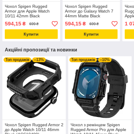
Чохол Spigen Rugged
Чохол Spigen Rugged
Чохо
Armor для Apple Watch
Armor до Galaxy Watch 7
Rugg
10/11 42mm Black
44mm Matte Black
Appl
(ACS08585)
(ACS08337)
Blac
594,15
594,15
1 0
₴
₴
699 ₴
699 ₴
Купити
Купити
Акційні пропозиції та новинки
Топ продажів
–13%
Топ продажів
–10%
Чохол Spigen Rugged Armor 2
Чохол з ремінцем Spigen
до Apple Watch 10/11 46mm
Rugged Armor Pro для Apple