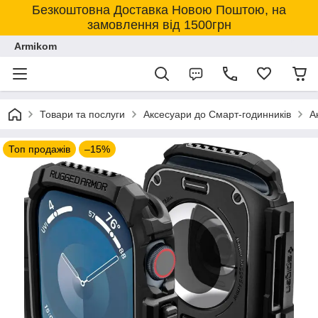
Безкоштовна Доставка Новою Поштою, на
замовлення від 1500грн
Armikom
Товари та послуги
Аксесуари до Смарт-годинників
А
Топ продажів
–15%