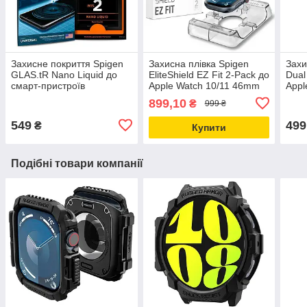
Захисне покриття Spigen
Захисна плівка Spigen
Захи
GLAS.tR Nano Liquid до
EliteShield EZ Fit 2-Pack до
Dual
смарт-пристроїв
Apple Watch 10/11 46mm
Appl
(000GL21813)
(AFL08579)
Clea
899,10
₴
999 ₴
549
499
₴
Купити
Подібні товари компанії