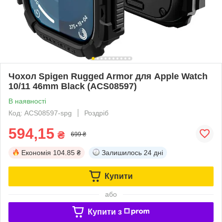
Чохол Spigen Rugged Armor для Apple Watch
10/11 46mm Black (ACS08597)
В наявності
Код: ACS08597-spg
Роздріб
594,15
₴
699 ₴
Економія
104.85 ₴
Залишилось
24 дні
Купити
або
Купити з