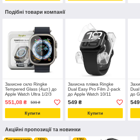
Подібні товари компанії
Захисне скло Ringke
Захисна плівка Ringke
Захи
Tempered Glass (4шт.) до
Dual Easy Pro Film 2-pack
Dual
Apple Watch Ultra 1/2/3
до Apple Watch 10/11
до G
49mm Clear (G4as095)
46mm Clear (D2P1022)
41mm
551,08
549
549
₴
₴
599 ₴
Купити
Купити
Акційні пропозиції та новинки
Топ продажів
–15%
–13%