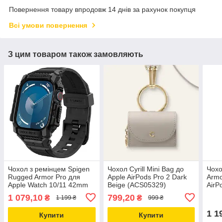
Повернення товару впродовж 14 днів за рахунок покупця
Всі умови повернення
З цим товаром також замовляють
Чохол з ремінцем Spigen
Чохол Cyrill Mini Bag до
Чохо
Rugged Armor Pro для
Apple AirPods Pro 2 Dark
Armo
Apple Watch 10/11 42mm
Beige (ACS05329)
AirP
Black (ACS08591)
(AC
1 079,10
799,20
₴
₴
1 199 ₴
999 ₴
1 1
Купити
Купити