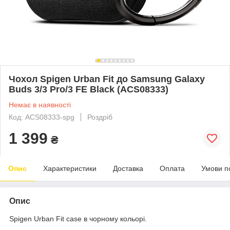
Чохол Spigen Urban Fit до Samsung Galaxy
Buds 3/3 Pro/3 FE Black (ACS08333)
Немає в наявності
Код: ACS08333-spg
Роздріб
1 399
₴
Опис
Характеристики
Доставка
Оплата
Умови п
Опис
Spigen Urban Fit case в чорному кольорі.