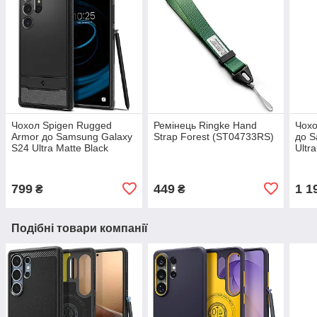
Чохол Spigen Rugged
Ремінець Ringke Hand
Чохо
Armor до Samsung Galaxy
Strap Forest (ST04733RS)
до S
S24 Ultra Matte Black
Ultr
(ACS07286)
(AC
799
449
1 1
₴
₴
Подібні товари компанії