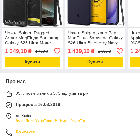
Чохол Spigen Rugged
Чохол Spigen Nano Pop
Чохо
Armor MagFit до Samsung
MagFit до Samsung Galaxy
Appl
Galaxy S25 Ultra Matte
S26 Ultra Blueberry Navy
(AC
Black (ACS08951)
(ACS11037)
1 349,10
1 439,10
1 2
₴
₴
1 499 ₴
1 599 ₴
Купити
Купити
Про нас
99% позитивних з 373 відгуків за рік
Працює з 16.03.2018
м. Київ
бул. Лесі Українки, 5, Київ, Україна
Контакти