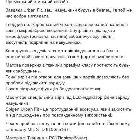
Преміальний стильний дизайн.
Завдяки Urban Fit, ваші навушники будуть в безпеці і в той же
час добре виглядати.
Твердий полікарбонатний чохол, задрапірований тканиною
зовні і мікрофіброю всередині.
Внутрішня підкладка з
мікрофібри
(основна частина)
забезпечує зручність і
відсутність подряпин на навушниках.
Конструкцією з декількох матеріалів досягається більш
ефективний захист навушників і комфортне використання.
Матова поверхня з тканини преміум класу протистоїть будь-
яких забруднень.
Точні вирізи під отвори для зовнішніх портів дозволяють без
проблем підключити зарядку.
Чохол підтримує функцію бездротової зарядки.
Має місце спеціальний виріз під LED-індикатор рівня заряду
навушників.
Spigen Urban Fit - це
протиударний
аксесуар, який захистить
її від пошкоджень при повсякденному використанні.
Чохол пройшов тестування і
сертифікований по військовому
стандарту MIL STD 810G-516.6.
Матеріал: Тканина + PC (Полікарбонат).