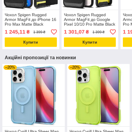
Чохол Spigen Rugged
Чохол Spigen Rugged
Чохо
Armor MagFit до iPhone 16
Armor MagFit до Google
Armo
Pro Max Matte Black
Pixel 10/10 Pro Matte Black
Pro 
(ACS07986)
(ACS09698)
(AC
1 245,11
1 301,07
1 1
₴
₴
1 399 ₴
1 399 ₴
Купити
Купити
Акційні пропозиції та новинки
–20%
–20%
Чохол Cyrill Ultra Sheer Mag
Чохол Cyrill Ultra Sheer Mag