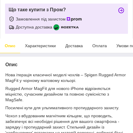
Що таке купити з Пром?
Замовлення під захистом
Доступна доставка
Опис
Характеристики
Доставка
Оплата
Умови п
Опис
Нова ітерація класичної моделі чохлів – Spigen Rugged Armor
MagFit у чорному матовому кольорі.
Rugged Armor MagFit для нового iPhone відрізняється
міцністю, сучасним дизайном та повною сумісністю з
MagSafe.
Посилені кути для ультимативного протиударного захисту.
Чохол з вбудованим магнітним кільцем, що проводить,
забезпечує всі необхідні рішення для вашого смартфона -
зарядку і протиударний захист. Стильний дизайн із
'карбоновими' вставками на матовій поверхні, ребристі бічні