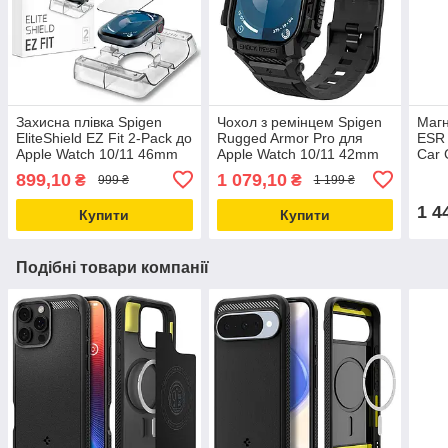
Захисна плівка Spigen
Чохол з ремінцем Spigen
Магн
EliteShield EZ Fit 2-Pack до
Rugged Armor Pro для
ESR 
Apple Watch 10/11 46mm
Apple Watch 10/11 42mm
Car 
(AFL08579)
Black (ACS08591)
(Hal
899,10
1 079,10
₴
₴
999 ₴
1 199 ₴
(3C
1 4
Купити
Купити
Подібні товари компанії