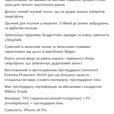
грані для легкого захоплення рукою.
Досить тонкий гнучкий чохол, що не додає значно габаритів
смартфону.
Зручний для носіння у кишенях. Стійкий до різних забруднень
та відбитків пальців.
Забезпечує підтримку бездротової зарядки та повну сумісність
з MagSafe.
Сумісний із захисним склом та захисними плівками,
гарантовано від цього ж виробника Spigen.
Борта чохла вище за рівень екрану і камерного блоку
смартфона, що забезпечує додатковий захист.
Виготовлений із застосуванням протиударної технології
Extreme Protection Tech® для ще більшого захисту -
спеціальні вставки з нового матеріалу, протиударної піни.
Має протиударну сертифікацію за військовим стандартом
Military Grade.
Матеріал: TPU (термопластичний поліуретан) + PC
(полікарбонат) + протиударна піна.
Сумісність: iPhone 16 Pro.