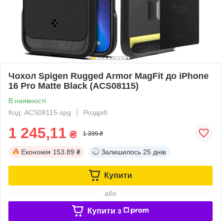
Чохол Spigen Rugged Armor MagFit до iPhone
16 Pro Matte Black (ACS08115)
В наявності
Код: ACS08115-spg
Роздріб
1 245,11
₴
1 399 ₴
Економія
153.89 ₴
Залишилось
25 днів
Купити
або
Купити з