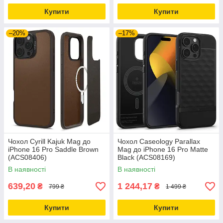
Купити
Купити
–20%
–17%
Чохол Cyrill Kajuk Mag до
Чохол Caseology Parallax
iPhone 16 Pro Saddle Brown
Mag до iPhone 16 Pro Matte
(ACS08406)
Black (ACS08169)
В наявності
В наявності
639,20
1 244,17
₴
₴
799 ₴
1 499 ₴
Купити
Купити