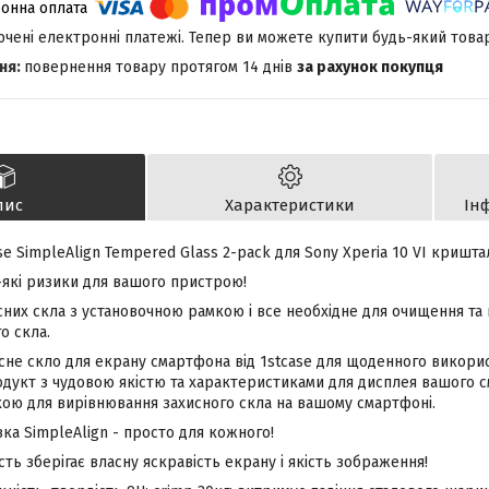
лючені електронні платежі. Тепер ви можете купити будь-який това
повернення товару протягом 14 днів
за рахунок покупця
пис
Характеристики
Ін
se SimpleAlign Tempered Glass 2-pack для Sony Xperia 10
VI кришта
-які ризики для вашого пристрою!
сних скла з установочною рамкою і все необхідне для очищення та
о скла.
сне скло для екрану смартфона від 1stcase для щоденного викори
дукт з чудовою якістю та характеристиками для дисплея вашого 
ою для вирівнювання захисного скла на вашому смартфоні.
ка SimpleAlign - просто для кожного!
ть зберігає власну яскравість екрану і якість зображення!