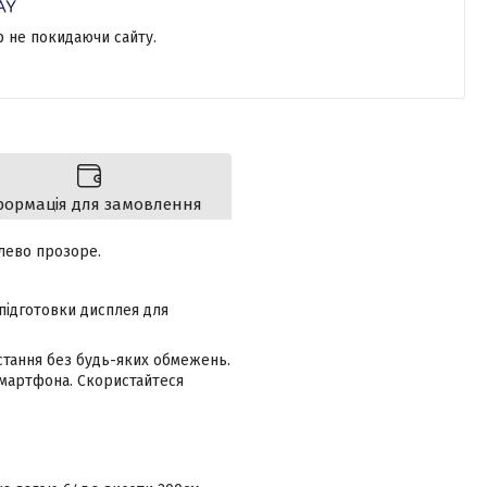
р не покидаючи сайту.
формація для замовлення
лево прозоре.
 підготовки дисплея для
стання без будь-яких обмежень.
смартфона. Скористайтеся