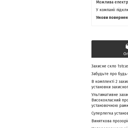
У компанії підк
О
Захисне скло 1stca
Забудьте про будь
В комплекті 2 захи
установки захисног
Ультимативне захи
Висококласний про
установочною рамк
Суперлегка установ
Виняткова прозоріс