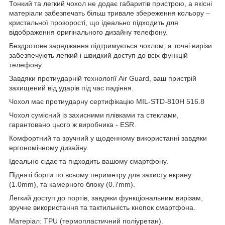
Тонкий та легкий чохол не додає габаритів пристрою, а якісні
матеріали забезпечать більш тривале збереження кольору –
кристальної прозорості, що ідеально підходить для
відображення оригінального дизайну телефону.
Бездротове заряджання підтримується чохлом, а точні вирізи
забезпечують легкий і швидкий доступ до всіх функцій
телефону.
Завдяки протиударній технології Air Guard, ваш пристрій
захищений від ударів під час падіння.
Чохол має протиударну сертифікацію MIL-STD-810H 516.8
Чохол сумісний із захисними плівками та стеклами,
гарантовано цього ж виробника - ESR.
Комфортний та зручний у щоденному використанні завдяки
ергономічному дизайну.
Ідеально сідає та підходить вашому смартфону.
Підняті борти по всьому периметру для захисту екрану
(1.0mm), та камерного блоку (0.7mm).
Легкий доступ до портів, завдяки функціональним вирізам,
зручне використання та тактильність кнопок смартфона.
Матеріал: TPU (термопластичний поліуретан).