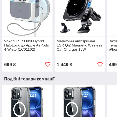
Чохол ESR Orbit Hybrid
Магнітний автотримач
Захи
HaloLock до Apple AirPods
ESR Qi2 Magnetic Wireless
Temp
4 White (1C01102)
Car Charger 15W
iPho
(Halolock) Black
(1D7
(3C07200210302)
699
1 449
499
₴
₴
Подібні товари компанії