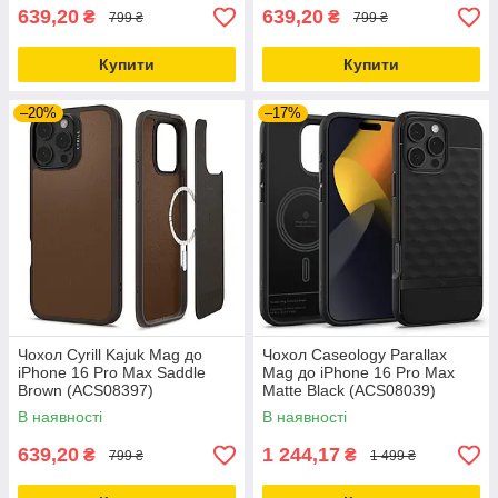
639,20
639,20
₴
₴
799 ₴
799 ₴
Купити
Купити
–20%
–17%
Чохол Cyrill Kajuk Mag до
Чохол Caseology Parallax
iPhone 16 Pro Max Saddle
Mag до iPhone 16 Pro Max
Brown (ACS08397)
Matte Black (ACS08039)
В наявності
В наявності
639,20
1 244,17
₴
₴
799 ₴
1 499 ₴