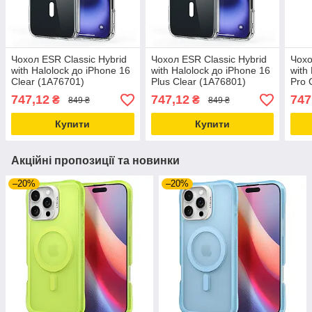
Чохол ESR Classic Hybrid
Чохол ESR Classic Hybrid
Чохо
with Halolock до iPhone 16
with Halolock до iPhone 16
with
Clear (1A76701)
Plus Clear (1A76801)
Pro 
747,12
747,12
747
₴
₴
849 ₴
849 ₴
Купити
Купити
Акційні пропозиції та новинки
–20%
–20%