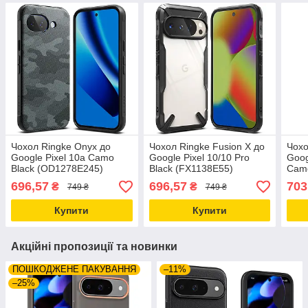
Чохол Ringke Onyx до
Чохол Ringke Fusion X до
Чохо
Google Pixel 10a Camo
Google Pixel 10/10 Pro
Goog
Black (OD1278E245)
Black (FX1138E55)
Camo
696,57
696,57
703
₴
₴
749 ₴
749 ₴
Купити
Купити
Акційні пропозиції та новинки
ПОШКОДЖЕНЕ ПАКУВАННЯ
–11%
–25%