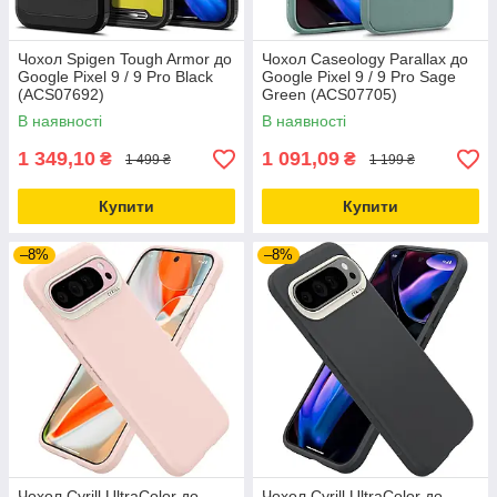
Чохол Spigen Tough Armor до
Чохол Caseology Parallax до
Google Pixel 9 / 9 Pro Black
Google Pixel 9 / 9 Pro Sage
(ACS07692)
Green (ACS07705)
В наявності
В наявності
1 349,10
1 091,09
₴
₴
1 499 ₴
1 199 ₴
Купити
Купити
–8%
–8%
Чохол Cyrill UltraColor до
Чохол Cyrill UltraColor до