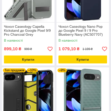
Чохол Caseology Capella
Чохол Caseology Nano Pop
Kickstand до Google Pixel 9/9
до Google Pixel 9 / 9 Pro
Pro Charcoal Grey
Blueberry Navy (ACS07707)
(ACS07713)
В наявності
В наявності
899,10
1 079,10
₴
₴
999 ₴
1 199 ₴
Купити
Купити
Топ продажів
–10%
–9%