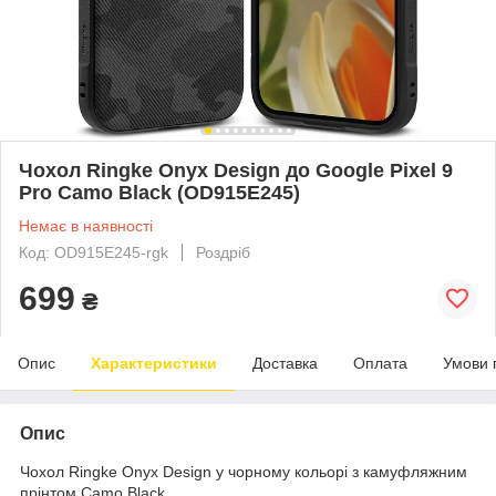
Чохол Ringke Onyx Design до Google Pixel 9
Pro Camo Black (OD915E245)
Немає в наявності
Код: OD915E245-rgk
Роздріб
699
₴
Опис
Характеристики
Доставка
Оплата
Умови 
Опис
Чохол Ringke Onyx
Design
у чорному кольорі з камуфляжним
прінтом Camo Black.