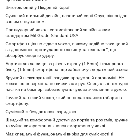
Виготовлений у Південній Кореї.
Сучасний стильний дизайн, властивий серії Onyx, відповідає
вашим очікуванням.
Протиударний чохол, сертифікований за військовим
стандартом Mil-Grade Standard USA.
Смартфон щільно сідає в чохол, в якому надійно захищений
за допомогою протиударного захисту та технології, що
абсорбує енергію удару.
Бортики чохла вище за рівень екрану (1.5mm) і камерного
блоку (1.5mm) смартфона, що забезпечує додатковий захист.
Зручний в експлуатації, завдяки продуманій ергономіці. Не
ковзає по поверхні та не вислизає з рук. Спеціальні текстурні
насічки на бампері забезпечують чудове зчеплення з рукою.
Гнучкий та легкий чохол, який не додає значних габаритів
смартфону.
Сумісний із бездротовою зарядкою.
Швидкий та комфортний доступ до портів та роз'ємів, зручне
та чуйне використання кнопок смартфона у чохлі.
Має спеціальні функціональні вирізи для сумісності зі