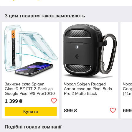
З цим товаром також замовляють
Захисне скло Spigen
Чохол Spigen Rugged
Чохо
Glas.tR EZ FIT 2-Pack до
Armor case до Pixel Buds
Goog
Google Pixel 9/9 Pro/10/10
Pro 2 Matte Black
(41m
Pro Clear (AGL08442)
(ACS07604)
(AC
1 399
₴
899
699
₴
Купити
Подібні товари компанії