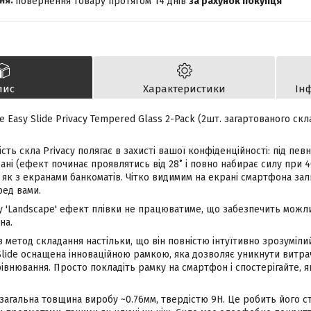
повернення товару протягом 14 днів
за рахунок покупця
пис
Характеристики
Ін
e Easy Slide Privacy Tempered Glass 2-Pack (2шт. загартованого скл
сть скла Privacy полягає в захисті вашої конфіденційності: під пе
ані (ефект починає проявлятись від 28
і повно набирає силу при 4
˚
й як з екранами банкоматів. Чітко видимим на екрані смартфона з
ед вами.
у 'Landscape' ефект плівки не працюватиме, що забезпечить можл
на.
метод складання настільки, що він повністю інтуїтивно зрозуміли
Slide оснащена інноваційною рамкою, яка дозволяє уникнути витра
івнювання. Просто покладіть рамку на смартфон і спостерігайте, 
- загальна товщина виробу ~0.76мм, твердістю 9H. Це робить його с