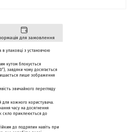
формація для замовлення
а в упаковці з установчою
вним кутом блокується
0
), завдяки чому досягається
˚
алишається лише зображення
ивість звичайного перегляду
й для кожного користувача.
чання часу на досягнення
як скло приклеюється до
тійким до подряпин навіть при