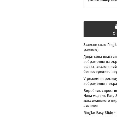
О
Захисне скло Ringk
рамкою).
Додаткова властиві
зображення на екр
ефект, аналогічни
безпосередньо пер
У режимі перегляд
зображення з екра
Виробник спростив 
Нова модель Easy 
максимального вир
дисплея.
Ringke Easy Slide 