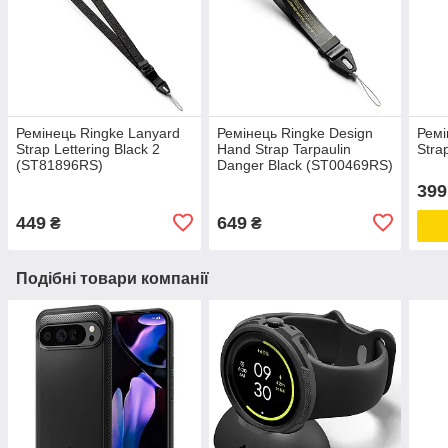
Ремінець Ringke Lanyard
Ремінець Ringke Design
Ремі
Strap Lettering Black 2
Hand Strap Tarpaulin
Stra
(ST81896RS)
Danger Black (ST00469RS)
399
449
649
₴
₴
Подібні товари компанії