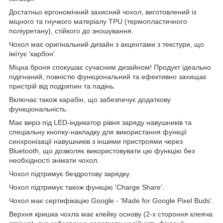
Достатньо ергономічний захисний чохол, виготовлений із
міцного та гнучкого матеріалу TPU (термопластичного
поліуретану), стійкого до зношування.
Чохол має оригінальний дизайн з акцентами з текстури, що
імітує 'карбон'.
Міцна броня спокушає сучасним дизайном! Продукт ідеально
підігнаний, повністю функціональний та ефективно захищає
пристрій від подряпин та падінь.
Включає також карабін, що забезпечує додаткову
функціональність.
Має виріз під LED-індикатор рівня заряду навушників та
спеціальну кнопку-накладку для використання функції
синхронізації навушників з іншими пристроями через
Bluetooth, що дозволяє використовувати цю функцію без
необхідності знімати чохол.
Чохол підтримує бездротову зарядку.
Чохол підтримує також функцію 'Charge Share'.
Чохол має сертифікацію Google - 'Made for Google Pixel Buds'.
Верхня кришка чохла має клейку основу (2-х стороння клеяча