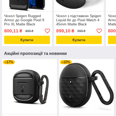
Чохол Spigen Rugged
Чохол з підставкою Spigen
Чохо
Armor до Google Pixel 9
Liquid Air до Pixel Watch 4
Armo
Pro XL Matte Black
45mm Matte Black
Matt
(ACS07719)
(ACS11222)
800,11
899,10
800
₴
₴
899 ₴
999 ₴
Купити
Купити
Акційні пропозиції та новинки
–17%
–10%