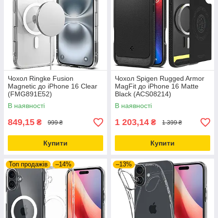
Чохол Ringke Fusion
Чохол Spigen Rugged Armor
Magnetic до iPhone 16 Clear
MagFit до iPhone 16 Matte
(FMG891E52)
Black (ACS08214)
В наявності
В наявності
849,15
1 203,14
₴
₴
999 ₴
1 399 ₴
Купити
Купити
Топ продажів
–14%
–13%