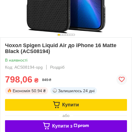
Чохол Spigen Liquid Air до iPhone 16 Matte
Black (ACS08194)
В наявності
Код: ACS08194-spg
Роздріб
798,06
₴
849 ₴
Економія
50.94 ₴
Залишилось
24 дні
Купити
або
Купити з