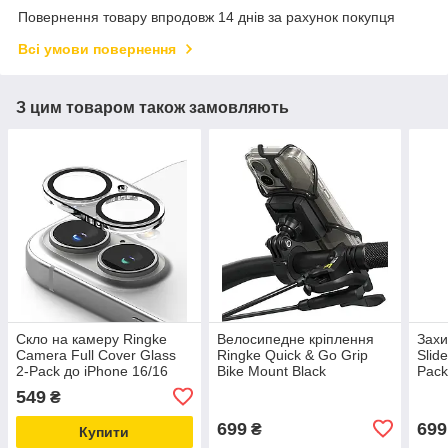
Повернення товару впродовж 14 днів за рахунок покупця
Всі умови повернення
З цим товаром також замовляють
Скло на камеру Ringke
Велосипедне кріплення
Захи
Camera Full Cover Glass
Ringke Quick & Go Grip
Slid
2-Pack до iPhone 16/16
Bike Mount Black
Pack
Plus Clear (C1G932)
(CS80301RS)
Blac
549
₴
699
699
₴
Купити