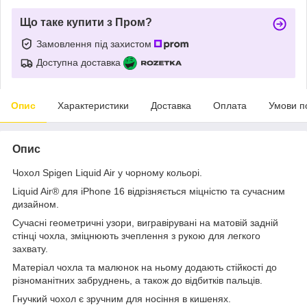
Що таке купити з Пром?
Замовлення під захистом
Доступна доставка
Опис
Характеристики
Доставка
Оплата
Умови п
Опис
Чохол Spigen Liquid Air у чорному кольорі.
Liquid Air® для iPhone 16 відрізняється міцністю та сучасним
дизайном.
Сучасні геометричні узори,
вигравірувані на матовій задній
стінці чохла,
зміцнюють зчеплення з рукою
для легкого
захвату
.
Матеріал чохла та малюнок на ньому додають стійкості до
різноманітних забруднень, а також до відбитків пальців.
Гнучкий
чохол є зручним для носіння в кишенях.