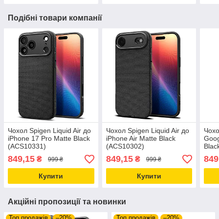
Подібні товари компанії
Чохол Spigen Liquid Air до
Чохол Spigen Liquid Air до
Чохо
iPhone 17 Pro Matte Black
iPhone Air Matte Black
Goog
(ACS10331)
(ACS10302)
Blac
849,15
849,15
849
₴
₴
999 ₴
999 ₴
Купити
Купити
Акційні пропозиції та новинки
Топ продажів
–20%
Топ продажів
–20%