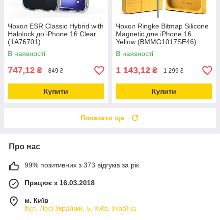
Чохол ESR Classic Hybrid with
Чохол Ringke Bitmap Silicone
Halolock до iPhone 16 Clear
Magnetic для iPhone 16
(1A76701)
Yellow (BMMG1017SE46)
В наявності
В наявності
747,12
1 143,12
₴
₴
849 ₴
1 299 ₴
Купити
Купити
Показати ще
Про нас
99% позитивних з 373 відгуків за рік
Працює з 16.03.2018
м. Київ
бул. Лесі Українки, 5, Київ, Україна