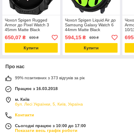
Чохол Spigen Rugged
Чохол Spigen Liquid Air до
Чохо
Armor до Pixel Watch 3
Samsung Galaxy Watch 6
Armo
45mm Matte Black
44mm Matte Black
10/1
(ACS07597)
(ACS06392)
(AC
650,07
594,15
695
₴
₴
699 ₴
699 ₴
Купити
Купити
Про нас
99% позитивних з 373 відгуків за рік
Працює з 16.03.2018
м. Київ
бул. Лесі Українки, 5, Київ, Україна
Контакти
Сьогодні працює з 10:00 до 17:00
Показати весь графік роботи