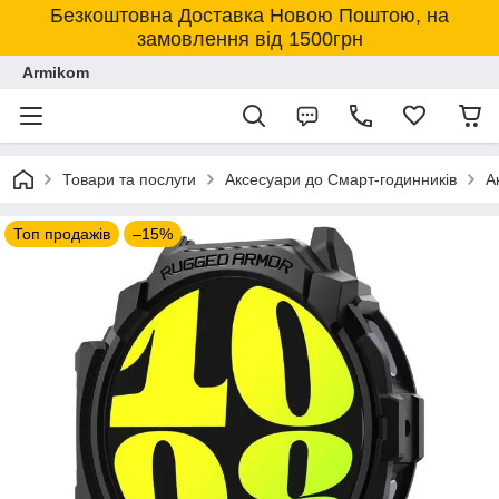
Безкоштовна Доставка Новою Поштою, на
замовлення від 1500грн
Armikom
Товари та послуги
Аксесуари до Смарт-годинників
А
Топ продажів
–15%