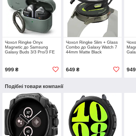
Чохол Ringke Onyx
Чохол Ringke Slim + Glass
Чохо
Magnetic до Samsung
Combo до Galaxy Watch 7
Magn
Galaxy Buds 3/3 Pro/3 FE
44mm Matte Black
Gala
Sage Green (EC87504RS)
(CBS87803RS)
Blac
999
649
949
₴
₴
Подібні товари компанії