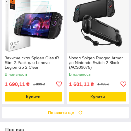
Захисне скло Spigen Glas.tR
Чохол Spigen Rugged Armor
Slim 2-Pack для Lenovo
до Nintendo Switch 2 Black
Legion Go 2 Clear
(ACS09075)
(AGL10952)
В наявності
В наявності
1 690,11
1 601,11
₴
₴
1 899 ₴
1 799 ₴
Купити
Купити
Показати ще
Про нас