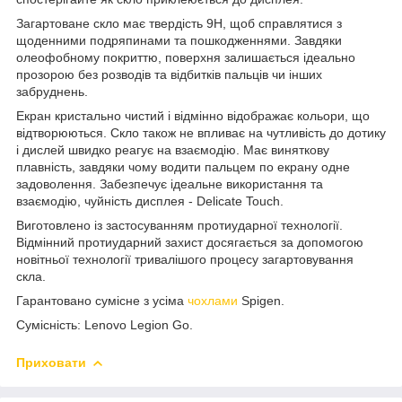
Загартоване скло має твердість 9H, щоб справлятися з
щоденними подряпинами та пошкодженнями. Завдяки
олеофобному покриттю, поверхня залишається ідеально
прозорою без розводів та відбитків пальців чи інших
забруднень.
Екран кристально чистий і відмінно відображає кольори, що
відтворюються. Скло також не впливає на чутливість до дотику
і дислей
швидко реагує на взаємодію. М
ає виняткову
плавність, завдяки чому водити пальцем по екрану одне
задоволення. Забезпечує ідеальне використання та
взаємодію, чуйність дисплея - Delicate Touch.
Виготовлено із застосуванням протиударної технології.
Відмінний протиударний захист досягається за допомогою
новітньої технології тривалішого процесу загартовування
скла.
Гарантовано сумісне з усіма
чохлами
Spigen.
Сумісність: Lenovo Legion Go.
Приховати