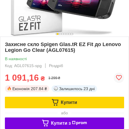
Захисне скло Spigen Glas.tR EZ Fit до Lenovo
Legion Go Clear (AGL07615)
В наявності
Код: AGL07615-spg
Роздріб
1 091,16
₴
1 299 ₴
Економія
207.84 ₴
Залишилось
23 дні
Купити
або
Купити з