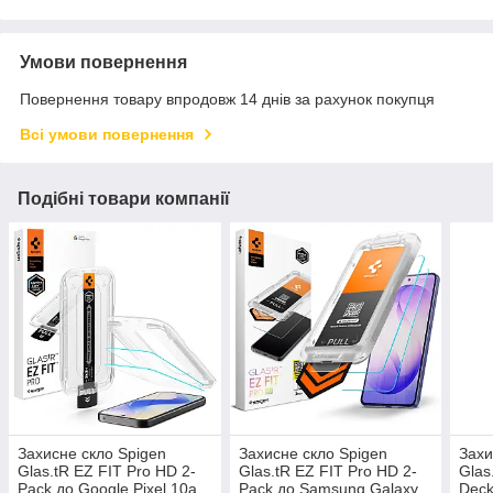
Умови повернення
Повернення товару впродовж 14 днів за рахунок покупця
Всі умови повернення
Подібні товари компанії
Захисне скло Spigen
Захисне скло Spigen
Захи
Glas.tR EZ FIT Pro HD 2-
Glas.tR EZ FIT Pro HD 2-
Glas
Pack до Google Pixel 10a
Pack до Samsung Galaxy
Deck