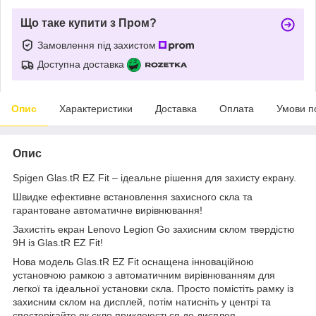
Що таке купити з Пром?
Замовлення під захистом
Доступна доставка
Опис
Характеристики
Доставка
Оплата
Умови п
Опис
Spigen Glas.tR EZ Fit – ідеальне рішення для захисту екрану.
Швидке ефективне встановлення захисного скла та
гарантоване автоматичне вирівнювання!
Захистіть екран Lenovo Legion Go захисним склом твердістю
9H із Glas.tR EZ Fit!
Нова модель Glas.tR EZ Fit оснащена інноваційною
установчою рамкою з автоматичним вирівнюванням для
легкої та ідеальної установки скла. Просто помістіть рамку із
захисним склом на дисплей, потім натисніть у центрі та
спостерігайте як скло приклеюється до дисплея.