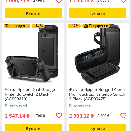
1 999,20
1 700,19
₴
₴
2 499 ₴
2 099 ₴
Купити
Купити
Топ продажів
–14%
–12%
Подарунок
Чохол Spigen Dual Grip до
Футляр Spigen Rugged Armor
Nintendo Switch 2 Black
Pro Pouch до Nintendo Switch
(ACS09310)
2 Black (AGP09475)
В наявності
В наявності
1 547,14
2 903,12
₴
₴
1 799 ₴
3 299 ₴
Купити
Купити