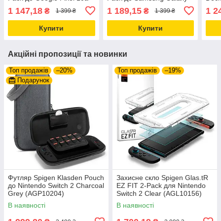
Clear (AGL11364)
S26 Clear (AGL11095)
Clea
1 147,18
1 189,15
1 2
₴
₴
1 399 ₴
1 399 ₴
Купити
Купити
Акційні пропозиції та новинки
Топ продажів
–20%
Топ продажів
–19%
Подарунок
Футляр Spigen Klasden Pouch
Захисне скло Spigen Glas.tR
до Nintendo Switch 2 Charcoal
EZ FIT 2-Pack для Nintendo
Grey (AGP10204)
Switch 2 Clear (AGL10156)
В наявності
В наявності