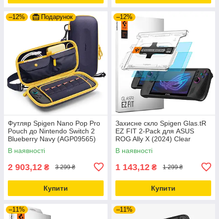
–12%
Подарунок
–12%
Футляр Spigen Nano Pop Pro
Захисне скло Spigen Glas.tR
Pouch до Nintendo Switch 2
EZ FIT 2-Pack для ASUS
Blueberry Navy (AGP09565)
ROG Ally X (2024) Clear
(AGL09347)
В наявності
В наявності
2 903,12
1 143,12
₴
₴
3 299 ₴
1 299 ₴
Купити
Купити
–11%
–11%