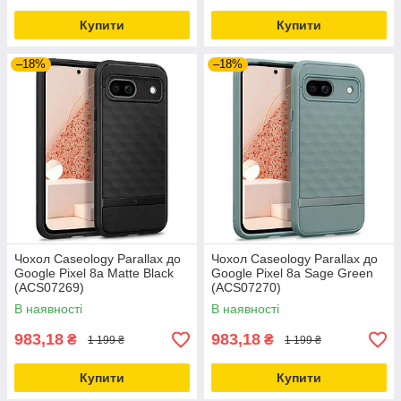
Купити
Купити
–18%
–18%
Чохол Caseology Parallax до
Чохол Caseology Parallax до
Google Pixel 8a Matte Black
Google Pixel 8a Sage Green
(ACS07269)
(ACS07270)
В наявності
В наявності
983,18
983,18
₴
₴
1 199 ₴
1 199 ₴
Купити
Купити