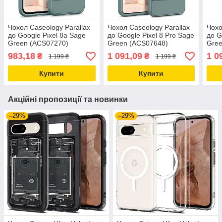
Чохол Caseology Parallax
Чохол Caseology Parallax
Чохо
до Google Pixel 8a Sage
до Google Pixel 8 Pro Sage
до G
Green (ACS07270)
Green (ACS07648)
Gree
983,18
1 091,09
1 0
₴
₴
1 199 ₴
1 199 ₴
Купити
Купити
Акційні пропозиції та новинки
–29%
–29%