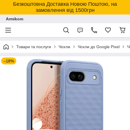
Безкоштовна Доставка Новою Поштою, на
замовлення від 1500грн
Armikom
Товари та послуги
Чохли
Чохли до Google Pixel
Ч
–18%