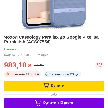
Чохол Caseology Parallax до Google Pixel 8a
Purple-ish (ACS07554)
В наявності
Код: ACS07554C
Роздріб
983,18
₴
1 199 ₴
Економія
215.82 ₴
Залишилось
23 дні
Купити
або
Купити з