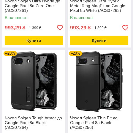
Чохол Spigen Ultra Hybrid до
Чохол Spigen Ultra Hybrid
Google Pixel 8a Zero One
Metal Ring MagFit до Google
(ACS07261)
Pixel 8a White (ACS07263)
В наявності
В наявності
993,29
993,29
₴
₴
1 399 ₴
1 399 ₴
Купити
Купити
–23%
–20%
Чохол Spigen Tough Armor до
Чохол Spigen Thin Fit до
Google Pixel 8a Black
Google Pixel 8a Black
(ACS07264)
(ACS07256)