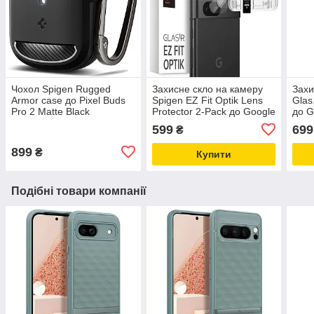
Чохол Spigen Rugged
Захисне скло на камеру
Захи
Armor case до Pixel Buds
Spigen EZ Fit Optik Lens
Glas
Pro 2 Matte Black
Protector 2-Pack до Google
до G
(ACS07604)
Pixel 8a Crystal Clear
(AG
599
699
₴
(AGL07465)
899
₴
Купити
Подібні товари компанії