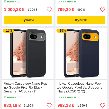
В наявності
В наявності
1 000,23
799,20
₴
₴
1 299 ₴
999 ₴
Купити
Купити
–18%
–18%
Чохол Caseology Nano Pop
Чохол Caseology Nano Pop
до Google Pixel 8a Black
до Google Pixel 8a Blueberry
Sesame (ACS07271)
Navy (ACS07272)
В наявності
В наявності
983,18
983,18
₴
₴
1 199 ₴
1 199 ₴