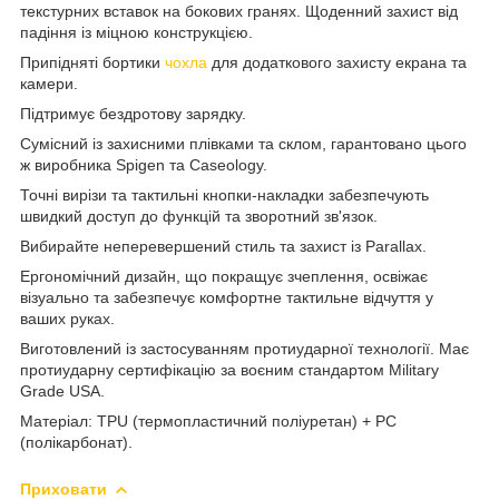
текстурних вставок на бокових гранях. Щоденний захист від
падіння із міцною конструкцією.
Припідняті бортики
чохла
для додаткового захисту екрана та
камери.
Підтримує бездротову зарядку.
Сумісний із захисними плівками та склом, гарантовано цього
ж виробника Spigen та Caseology.
Точні вирізи та тактильні кнопки-накладки забезпечують
швидкий доступ до функцій та зворотний зв'язок.
Вибирайте неперевершений стиль та захист із Parallax.
Ергономічний дизайн, що покращує зчеплення, освіжає
візуально та забезпечує комфортне тактильне відчуття у
ваших руках.
Виготовлений із застосуванням протиударної технології. Має
протиударну сертифікацію за воєним стандартом Military
Grade USA.
Матеріал: TPU (термопластичний поліуретан) + PC
(полікарбонат).
Приховати