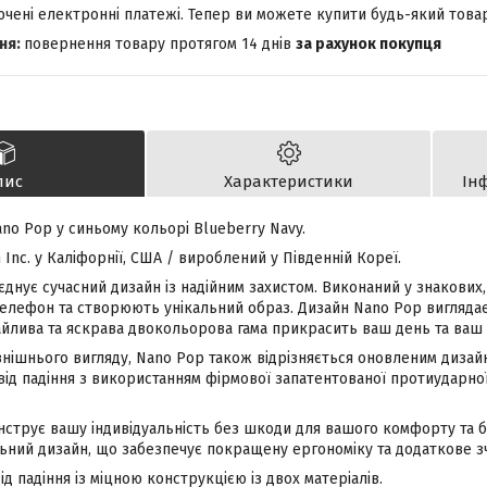
лючені електронні платежі. Тепер ви можете купити будь-який това
повернення товару протягом 14 днів
за рахунок покупця
пис
Характеристики
Ін
no Pop у синьому кольорі Blueberry Navy.
Inc. у Каліфорнії, США / вироблений у Південній Кореї.
днує сучасний дизайн із надійним захистом. Виконаний у знакових,
лефон та створюють унікальний образ. Дизайн Nano Pop виглядає
айлива та яскрава двокольорова гама прикрасить ваш день та ваш
внішнього вигляду, Nano Pop також відрізняється оновленим дизай
від падіння з використанням фірмової запатентованої протиударної 
струє вашу індивідуальність без шкоди для вашого комфорту та 
ьний дизайн, що забезпечує покращену ергономіку та додаткове з
д падіння із міцною конструкцією із двох матеріалів.