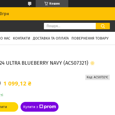
Кошик
00грн
О НАС
КОНТАКТИ
ДОСТАВКА ТА ОПЛАТА
ПОВЕРНЕННЯ ТОВАРУ
4 ULTRA BLUEBERRY NAVY (ACS07321)
Код:
ACS07321С
1 099,12 ₴
₴
ті
пити
Купити з