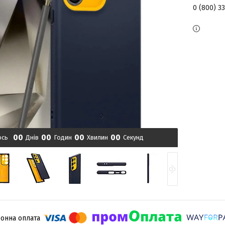
0 (800) 3
0
0
0
0
0
0
0
0
ось
Днів
Годин
Хвилин
Секунд