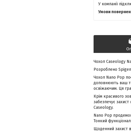
У компанії підк
О
Чохол Caseology Na
Розроблено Spigen 
Чохол Nano Pop поє
доповнюють ваш те
освіжаючим. Ця гр
Крім красивого зо
забезпечує захист 
Caseology.
Nano Pop продемон
Тонкий функціонал
Щоденний захист ві