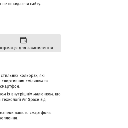
р не покидаючи сайту.
формація для замовлення
 стильних кольорах, які
 спортивним сміливим та
 смартфон.
ном із внутрішнім малюнком, що
технології Air Space від
безпеки вашого смартфона.
чеплення.