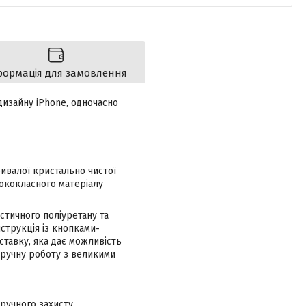
формація для замовлення
дизайну iPhone, одночасно
ивалої кристально чистої
сококласного матеріалу
стичного поліуретану та
струкція із кнопками-
ставку, яка дає можливість
зручну роботу з великими
ручного захисту.