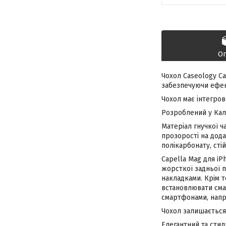
О
Чохол Caseology Ca
забезпечуючи ефек
Чохол має інтегров
Розроблений у Калі
Матеріал гнучкої 
прозорості на дода
полікарбонату, сті
Capella Mag для iP
жорсткої задньої п
накладками. Крім т
встановлювати смар
смартфонами, напр
Чохол залишається 
Елегантний та стил