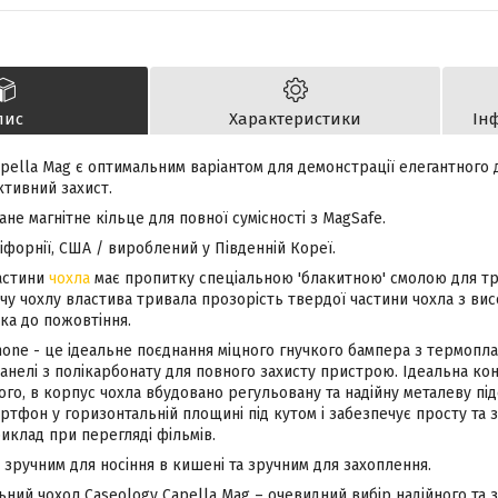
пис
Характеристики
Ін
pella Mag є оптимальним варіантом для демонстрації елегантного 
тивний захист.
ане магнітне кільце для повної сумісності з MagSafe.
форнії, США / вироблений у Південній Кореї.
частини
чохла
має пропитку спеціальною 'блакитною' смолою для тр
чу чохлу властива тривала прозорість твердої частини чохла з ви
йка до пожовтіння.
hone - це ідеальне поєднання міцного гнучкого бампера з термопла
анелі з полікарбонату для повного захисту пристрою. Ідеальна кон
ого, в корпус чохла вбудовано регульовану та надійну металеву під
тфон у горизонтальній площині під кутом і забезпечує просту та 
иклад при перегляді фільмів.
зручним для носіння в кишені та зручним для захоплення.
ьний чохол Caseology Capella Mag – очевидний вибір надійного та з