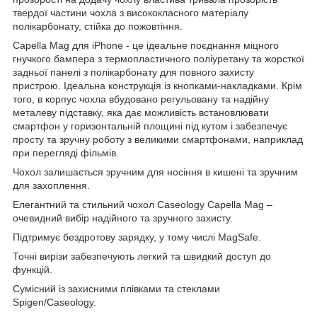
твердої частини чохла з висококласного матеріалу
полікарбонату, стійка до пожовтіння.
Capella Mag для iPhone - це ідеальне поєднання міцного
гнучкого бампера з термопластичного поліуретану та жорсткої
задньої панелі з полікарбонату для повного захисту
пристрою. Ідеальна конструкція із кнопками-накладками. Крім
того, в корпус чохла вбудовано регульовану та надійну
металеву підставку, яка дає можливість встановлювати
смартфон у горизонтальній площині під кутом і забезпечує
просту та зручну роботу з великими смартфонами, наприклад
при перегляді фільмів.
Чохол залишається зручним для носіння в кишені та зручним
для захоплення.
Елегантний та стильний чохол Caseology Capella Mag –
очевидний вибір надійного та зручного захисту.
Підтримує бездротову зарядку, у тому числі MagSafe.
Точні вирізи забезпечують легкий та швидкий доступ до
функцій.
Сумісний із захисними плівками та стеклами
Spigen/Caseology.