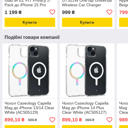
Glas.tR EZ FIT Privacy 2-
UTS12W OneTap Universal
Appl
Pack до iPhone 15 Pro
Wireless Car Charger
Beig
Black (AGL06894)
Mount 15W Black
1 199
999
799
₴
₴
(ACP01279)
Купити
Купити
Подібні товари компанії
Чохол Caseology Capella
Чохол Caseology Capella
Чохо
Mag до iPhone 13/14 Clear
Mag до iPhone 14 Plus
Mag 
White (ACS05129)
Clear White (ACS05127)
Clea
899,10
899,10
989
₴
₴
999 ₴
999 ₴