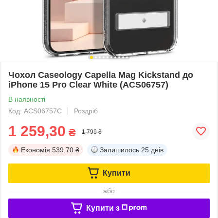
Чохол Caseology Capella Mag Kickstand до
iPhone 15 Pro Clear White (ACS06757)
В наявності
Код: ACS06757C
Роздріб
1 259,30
₴
1 799 ₴
Економія
539.70 ₴
Залишилось
25 днів
Купити
або
Купити з