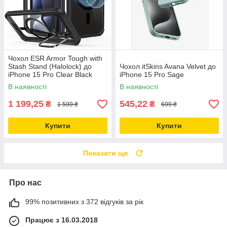
Чохол ESR Armor Tough with
Stash Stand (Halolock) до
Чохол itSkins Avana Velvet до
iPhone 15 Pro Clear Black
iPhone 15 Pro Sage
(1A6780102)
В наявності
В наявності
1 199,25
545,22
₴
₴
1 599 ₴
699 ₴
Купити
Купити
Показати ще
Про нас
99% позитивних з 372 відгуків за рік
Працює з 16.03.2018