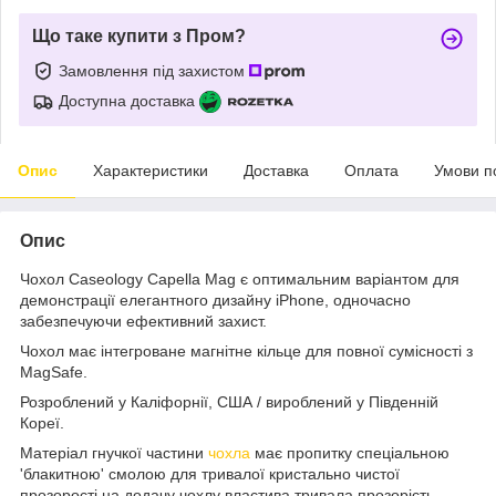
Що таке купити з Пром?
Замовлення під захистом
Доступна доставка
Опис
Характеристики
Доставка
Оплата
Умови п
Опис
Чохол Caseology Capella Mag є оптимальним варіантом для
демонстрації елегантного дизайну iPhone, одночасно
забезпечуючи ефективний захист.
Чохол має інтегроване магнітне кільце для повної сумісності з
MagSafe.
Розроблений у Каліфорнії, США / вироблений у Південній
Кореї.
Матеріал гнучкої частини
чохла
має пропитку спеціальною
'блакитною' смолою для тривалої кристально чистої
прозорості на додачу чохлу властива тривала прозорість