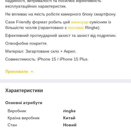
надійності, витривалості та посилює ефективність
експлуатаційних характеристик.
Не впливає на якість роботи камерного блоку смартфону.
Case Friendly формат робить цей
аксесуар
сумісним із
більшістю чохлів (гарантовано з
чохлами
Ringke).
Ефективний протиударний захист та захист від подряпин.
Олеофобне покриття.
Матеріал: Загартоване скло + Акрил.
Совместимость: iPhone 15 /
iPhone 15 Plus
.
Приховати
Характеристики
Основні атрибути
Виробник
ringke
Країна виробник
Китай
Стан
Новий