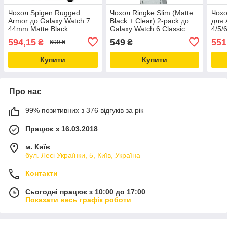
Чохол Spigen Rugged
Чохол Ringke Slim (Matte
Чохо
Armor до Galaxy Watch 7
Black + Clear) 2-pack до
для 
44mm Matte Black
Galaxy Watch 6 Classic
4/5/
(ACS08337)
43mm (S72505RS)
Blac
594,15
549
551
₴
₴
699 ₴
Купити
Купити
Про нас
99% позитивних з 376 відгуків за рік
Працює з 16.03.2018
м. Київ
бул. Лесі Українки, 5, Київ, Україна
Контакти
Сьогодні працює з 10:00 до 17:00
Показати весь графік роботи