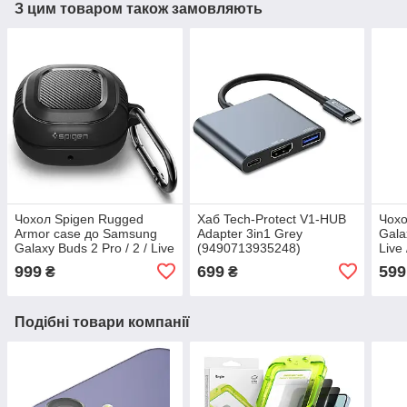
З цим товаром також замовляють
Чохол Spigen Rugged
Хаб Tech-Protect V1-HUB
Чохо
Armor case до Samsung
Adapter 3in1 Grey
Gala
Galaxy Buds 2 Pro / 2 / Live
(9490713935248)
Live 
/ Pro Matte Black
(AC
999
699
599
₴
₴
(ASD01276)
Подібні товари компанії