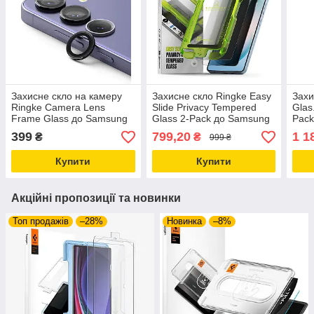
Захисне скло на камеру
Захисне скло Ringke Easy
Захи
Ringke Camera Lens
Slide Privacy Tempered
Glas
Frame Glass до Samsung
Glass 2-Pack до Samsung
Pack
Galaxy S24+ Plus Black
Galaxy S26+ Plus
S26+
399
799,20
1 1
₴
₴
999 ₴
(CLF1G002)
(G4as1232)
(AG
Купити
Купити
Акційні пропозиції та новинки
Топ продажів
–28%
Новинка
–8%