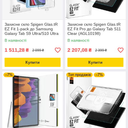
Захисне скло Spigen Glas.tR
Захисне скло Spigen Glas.tR
EZ Fit 1-pack до Samsung
EZ Fit Pro до Galaxy Tab S11
Galaxy Tab S9 Ultra/S10 Ultra
Clear (AGL10198)
Clear (AGL06998)
В наявності
В наявності
1 511,28
2 207,08
₴
₴
2 099 ₴
2 399 ₴
Купити
Купити
–7%
Топ продажів
–7%