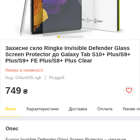
Захисне скло Ringke Invisible Defender Glass
Screen Protector до Galaxy Tab S10+ Plus/S9+
Plus/S9+ FE Plus/S8+ Plus Clear
Немає в наявності
Код: G4as035-rgk
Роздріб
749
₴
Опис
Характеристики
Доставка
Оплата
Умови п
Опис
Fusion Invisible Defender Glass Screen Protector – ідеальне