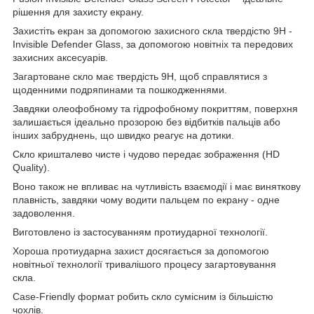
рішення для захисту екрану.
Захистіть екран за допомогою захисного скла твердістю 9H -
Invisible Defender Glass, за допомогою новітніх та передових
захисних аксесуарів.
Загартоване скло має твердість 9H, щоб справлятися з
щоденними подряпинами та пошкодженнями.
Завдяки олеофобному та гідрофобному покриттям, поверхня
залишається ідеально прозорою без відбитків пальців або
інших забруднень, що швидко реагує на дотики.
Скло кришталево чисте і чудово передає зображення (HD
Quality).
Воно також не впливає на чутливість взаємодії і має виняткову
плавність, завдяки чому водити пальцем по екрану - одне
задоволення.
Виготовлено із застосуванням протиударної технології.
Хороша протиударна захист досягається за допомогою
новітньої технології тривалішого процесу загартовування
скла.
Case-Friendly формат робить скло сумісним із більшістю
чохлів.