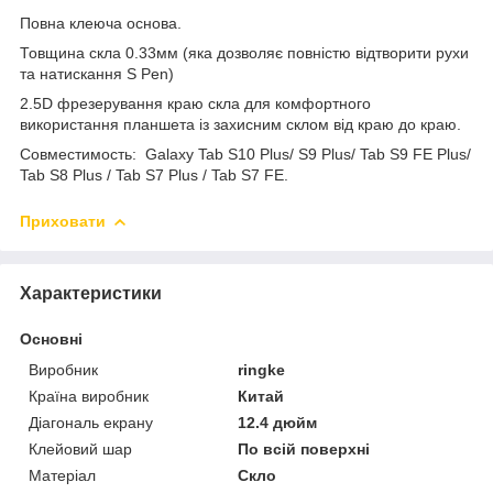
Повна клеюча основа.
Товщина скла 0.33мм (яка дозволяє повністю відтворити рухи
та натискання S Pen)
2.5D фрезерування краю скла для комфортного
використання планшета із захисним склом від краю до краю.
Совместимость:
Galaxy Tab S10 Plus/ S9 Plus/ Tab S9 FE Plus/
Tab S8 Plus / Tab S7 Plus
/ Tab S7 FE
.
Приховати
Характеристики
Основні
Виробник
ringke
Країна виробник
Китай
Діагональ екрану
12.4 дюйм
Клейовий шар
По всій поверхні
Матеріал
Скло