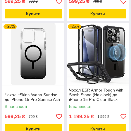
599,25
599,25
₴
₴
799 ₴
799 ₴
Купити
Купити
–25%
–25%
Чохол ESR Armor Tough with
Чохол itSkins Avana Sunrise
Stash Stand (Halolock) до
до iPhone 15 Pro Sunrise Ash
iPhone 15 Pro Clear Black
(1A6780102)
В наявності
В наявності
599,25
1 199,25
₴
₴
799 ₴
1 599 ₴
Купити
Купити