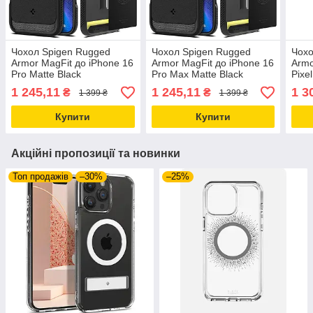
Чохол Spigen Rugged
Чохол Spigen Rugged
Чохо
Armor MagFit до iPhone 16
Armor MagFit до iPhone 16
Armo
Pro Matte Black
Pro Max Matte Black
Pixe
(ACS08115)
(ACS07986)
(AC
1 245,11
1 245,11
1 3
₴
₴
1 399 ₴
1 399 ₴
Купити
Купити
Акційні пропозиції та новинки
Топ продажів
–30%
–25%