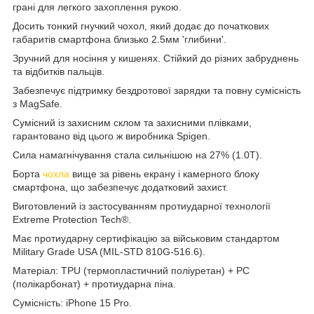
грані для легкого захоплення рукою.
Досить тонкий гнучкий чохол, який додає до початкових
габаритів смартфона близько 2.5мм 'глибини'.
Зручний для носіння у кишенях. Стійкий до різних забруднень
та відбитків пальців.
Забезпечує підтримку бездротової зарядки та повну сумісність
з MagSafe.
Сумісний із захисним склом та захисними плівками,
гарантовано від цього ж виробника Spigen.
Сила намагнічування стала сильнішою на 27% (1.0T).
Борта
чохла
вище за рівень екрану і камерного блоку
смартфона, що забезпечує додатковий захист.
Виготовлений із застосуванням протиударної технології
Extreme Protection Tech®.
Має протиударну сертифікацію за військовим стандартом
Military Grade USA (MIL-STD 810G-516.6).
Матеріал: TPU (термопластичний поліуретан) + PC
(полікарбонат) + протиударна піна.
Сумісність: iPhone 15 Pro.