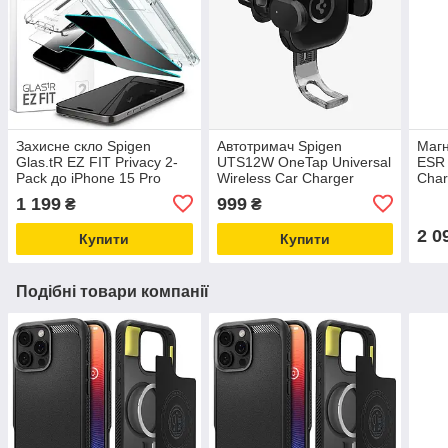
Захисне скло Spigen
Автотримач Spigen
Магн
Glas.tR EZ FIT Privacy 2-
UTS12W OneTap Universal
ESR 
Pack до iPhone 15 Pro
Wireless Car Charger
Char
Black (AGL06894)
Mount 15W Black
Blac
1 199
999
₴
₴
(ACP01279)
2 0
Купити
Купити
Подібні товари компанії