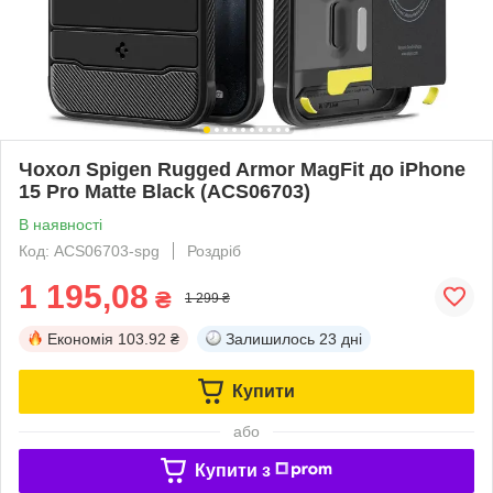
Чохол Spigen Rugged Armor MagFit до iPhone
15 Pro Matte Black (ACS06703)
В наявності
Код: ACS06703-spg
Роздріб
1 195,08
₴
1 299 ₴
Економія
103.92 ₴
Залишилось
23 дні
Купити
або
Купити з