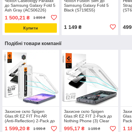
Чохол Caseology Parallax
Чохол Fusion Slim до
Ремі
до Samsung Galaxy Fold 5
Samsung Galaxy Fold 5
Stra
Ash Gray (ACS06226)
Black (S719E55)
(ST
1 500,21
₴
1 899 ₴
1 149
499
₴
Купити
Подібні товари компанії
Захисне скло Spigen
Захисне скло Spigen
Захи
Glas.tR EZ FIT Pro AR
Glas.tR EZ FIT 2-Pack до
Glas
(Anti-Reflection) 2-Pack до
Nothing Phone (3) Clear
Pack
Samsung Galaxy S26 Ultra
(AGL10165)
S26 
1 599,20
995,17
1 1
₴
₴
1 999 ₴
1 199 ₴
Matte Clear (AGL11069)