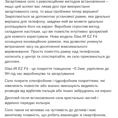
Загартоване скло з революційним методом встановлення –
якщо цей аспект вас лякав досі при використанні
загартованого скла, то ваші проблеми тепер вирішені!
Закріплюється за допомогою установчої рамки, яка ідеально
вирізана для телефону, завдяки якій ви можете ідеально
розташувати його на екрані. Виробник спростив метод
складання настільки, що він повністю інтуїтивно зрозумілий
для кожного користувача. Нова модель Glas.tR EZ Fit
оснащена інноваційною рамкою, яка дозволяє уникнути
витрачання часу на досягнення максимального
вирівнювання. Просто помістіть рамку над телефоном,
натисніть у центрі та спостерігайте, як скло приклеюється до
дисплея.
Glas.tR EZ Fit - це покриття товщиною ~0.2мм, укріплене до
9H під час виробництва та загартування.
Скло покрите олеофобним і гідрофобним покриттями, які
нівелюють повністю або значно зменшують видимість
розводів від відбитків пальців або інших забруднень на екрані.
Дисплей після встановлення скла кристально чистий і
відмінно передає кольори.
Скло також не впливає на чутливість до дотиків і має
виняткову плавність, що робить взаємодію зі смартфоном,