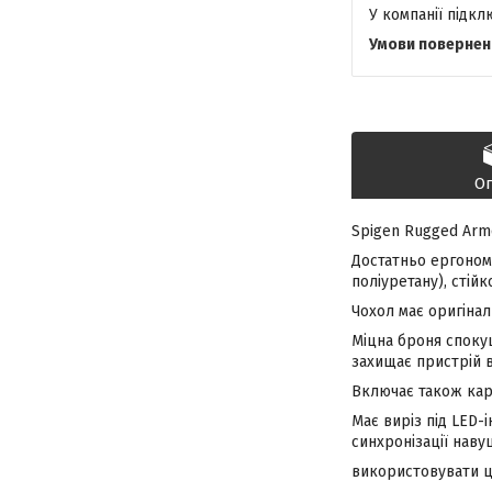
У компанії підк
О
Spigen Rugged Armo
Достатньо ергономі
поліуретану), стій
Чохол має оригінал
Міцна броня споку
захищає пристрій в
Включає також кар
Має виріз під LED-
синхронізації наву
використовувати ц