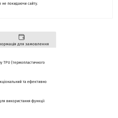
р не покидаючи сайту.
формація для замовлення
алу TPU (термопластичного
нкціональний та ефективно
 для використання функції