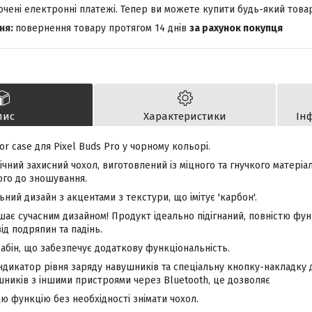
лючені електронні платежі. Тепер ви можете купити будь-який това
повернення товару протягом 14 днів
за рахунок покупця
пис
Характеристики
Ін
r case для Pixel Buds Pro у чорному кольорі.
чний захисний чохол, виготовлений із міцного та гнучкого матері
кого до зношування.
ьний дизайн з акцентами з текстури, що імітує 'карбон'.
шає сучасним дизайном! Продукт ідеально підігнаний, повністю фу
ід подряпин та падінь.
абін, що забезпечує додаткову функціональність.
індикатор рівня заряду навушників та спеціальну кнопку-накладку
шників з іншими пристроями через Bluetooth, це дозволяє
ю функцію без необхідності знімати чохол.