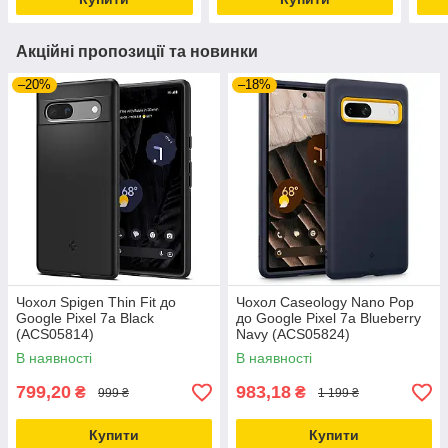
Акційні пропозиції та новинки
–20%
–18%
Чохол Spigen Thin Fit до
Чохол Caseology Nano Pop
Google Pixel 7a Black
до Google Pixel 7a Blueberry
(ACS05814)
Navy (ACS05824)
В наявності
В наявності
799,20
983,18
₴
₴
999 ₴
1 199 ₴
Купити
Купити