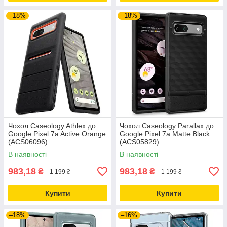
–18%
–18%
Чохол Caseology Athlex до
Чохол Caseology Parallax до
Google Pixel 7a Active Orange
Google Pixel 7a Matte Black
(ACS06096)
(ACS05829)
В наявності
В наявності
983,18
983,18
₴
₴
1 199 ₴
1 199 ₴
Купити
Купити
–18%
–16%