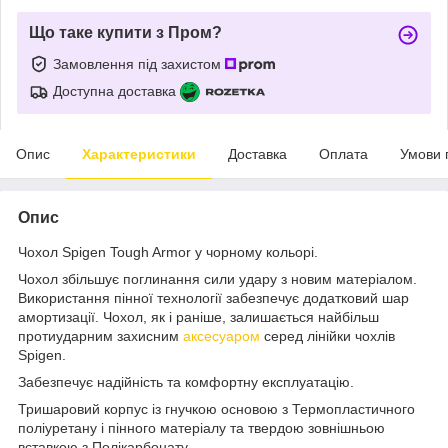
Що таке купити з Пром?
Замовлення під захистом
Доступна доставка
Опис
Характеристики
Доставка
Оплата
Умови 
Опис
Чохол Spigen Tough Armor у чорному кольорі.
Чохол збільшує поглинання сили удару з новим матеріалом.
Використання пінної технології забезпечує додатковий шар
амортизації. Чохол, як і раніше, залишається найбільш
протиударним захисним
аксесуаром
серед лінійки чохлів
Spigen.
Забезпечує надійність та комфортну експлуатацію.
Тришаровий корпус із гнучкою основою з Термопластичного
поліуретану і пінного матеріалу та твердою зовнішньою
вставкою з Полікарбонату.