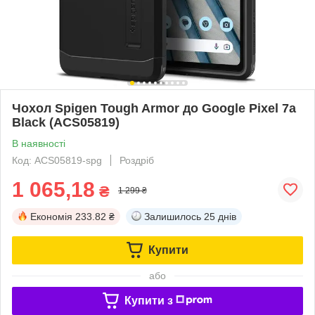
Чохол Spigen Tough Armor до Google Pixel 7a
Black (ACS05819)
В наявності
Код: ACS05819-spg
Роздріб
1 065,18
₴
1 299 ₴
Економія
233.82 ₴
Залишилось
25 днів
Купити
або
Купити з