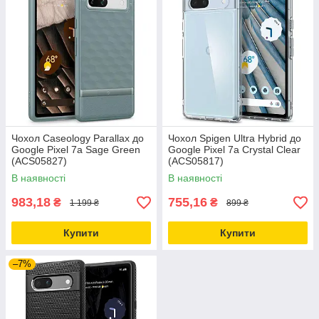
Чохол Caseology Parallax до
Чохол Spigen Ultra Hybrid до
Google Pixel 7a Sage Green
Google Pixel 7a Crystal Clear
(ACS05827)
(ACS05817)
В наявності
В наявності
983,18
755,16
₴
₴
1 199 ₴
899 ₴
Купити
Купити
–7%