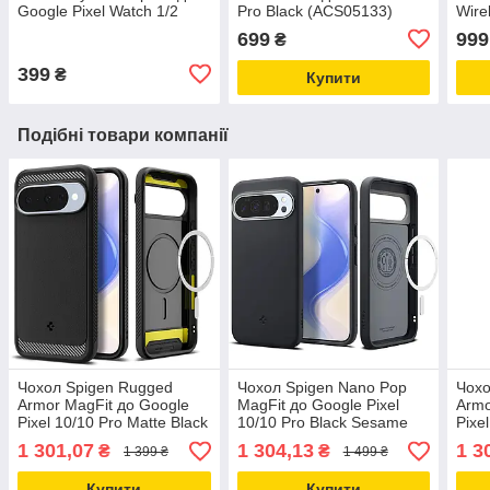
Google Pixel Watch 1/2
Pro Black (ACS05133)
Wire
41mm Clear (D2E050)
Moun
699
999
₴
(AC
399
₴
Купити
Подібні товари компанії
Чохол Spigen Rugged
Чохол Spigen Nano Pop
Чохо
Armor MagFit до Google
MagFit до Google Pixel
Armo
Pixel 10/10 Pro Matte Black
10/10 Pro Black Sesame
Pixe
(ACS09698)
(ACS09713)
(AC
1 301,07
1 304,13
1 3
₴
₴
1 399 ₴
1 499 ₴
Купити
Купити