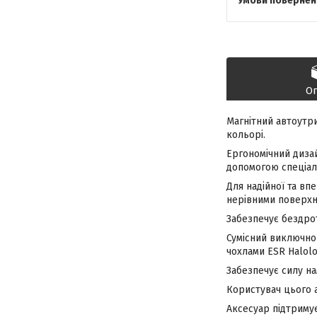
О
Магнітний автоутри
кольорі.
Ергономічний дизай
допомогою спеціал
Для надійної та вп
нерівними поверхн
Забезпечує бездро
Сумісний виключно 
чохлами ESR Halolo
Забезпечує силу на
Користувач цього 
Аксесуар підтриму