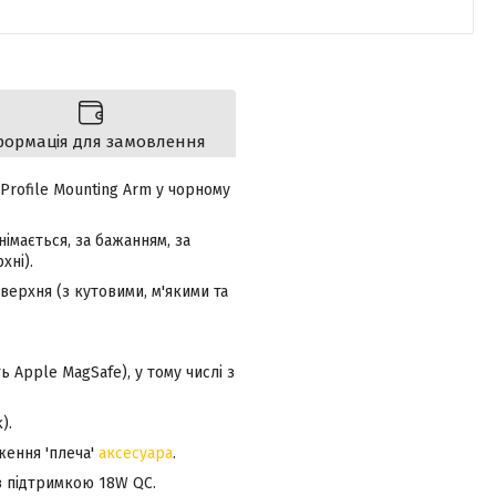
формація для замовлення
Profile Mounting Arm у чорному
імається, за бажанням, за
хні).
оверхня (з кутовими, м'якими та
ь Apple MagSafe), у тому числі з
).
ження 'плеча'
аксесуара
.
з підтримкою 18W QC.