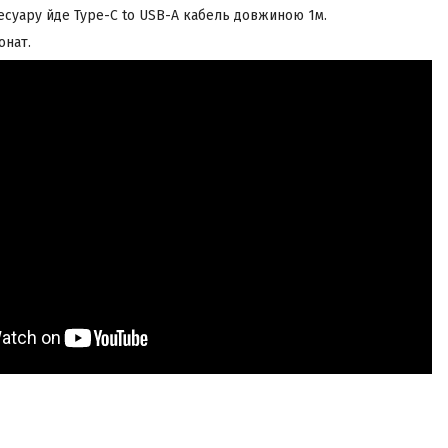
есуару йде Type-C to USB-A кабель довжиною 1м.
онат.