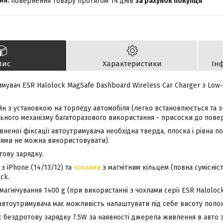
повернення товару протягом 14 днів
за рахунок покупця
пис
Характеристики
Ін
мувач ESR Halolock MagSafe Dashboard Wireless Car Charger з Low-
н з установкою на торпеду автомобіля (легко встановлюється та зн
ьного механізму багаторазового використання - присоски до повер
евненої фіксації автоутримувача необхідна тверда, плоска і рівна п
ями не можна використовувати).
тову зарядку.
з iPhone (14/13/12) та
чохлами
з магнітним кільцем (повна сумісніст
ck.
магнічування 1400 g (при використанні з чохлами серії ESR Halolock
автоутримувача має можливість налаштувати під себе висоту поло
є бездротову зарядку 7.5W за наявності джерела живлення в авто 