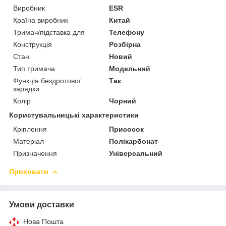
Виробник
ESR
Країна виробник
Китай
Тримач/підставка для
Телефону
Конструкція
Розбірна
Стан
Новий
Тип тримача
Модельний
Функція бездротової
Так
зарядки
Колір
Чорний
Користувальницькі характеристики
Кріплення
Присосок
Матеріал
Полікарбонат
Призначення
Універсальний
Приховати
Умови доставки
Нова Пошта