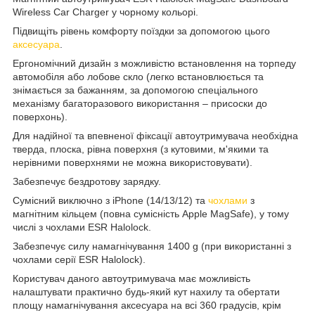
Wireless Car Charger у чорному кольорі.
Підвищіть рівень комфорту поїздки за допомогою цього
аксесуара
.
Ергономічний дизайн з можливістю встановлення на торпеду
автомобіля або лобове скло (легко встановлюється та
знімається за бажанням, за допомогою спеціального
механізму багаторазового використання – присоски до
поверхонь).
Для надійної та впевненої фіксації автоутримувача необхідна
тверда, плоска, рівна поверхня (з кутовими, м'якими та
нерівними поверхнями не можна використовувати).
Забезпечує бездротову зарядку.
Сумісний виключно з iPhone (14/13/12) та
чохлами
з
магнітним кільцем (повна сумісність Apple MagSafe), у тому
числі з чохлами ESR Halolock.
Забезпечує силу намагнічування 1400 g (при використанні з
чохлами серії ESR Halolock).
Користувач даного автоутримувача має можливість
налаштувати практично будь-який кут нахилу та обертати
площу намагнічування аксесуара на всі 360 градусів, крім