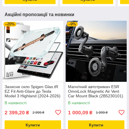
Акційні пропозиції та новинки
–20%
–9%
Захисне скло Spigen Glas.tR
Магнітний автотримач ESR
EZ Fit Anti-Glare до Tesla
OmniLock Magnetic Air Vent
Model 3 Highland (2024-2026)
Car Mount Black (2B5230101)
Matte Clear (AGL07152)
В наявності
В наявності
2 399,20
1 000,09
₴
₴
2 999 ₴
1 099 ₴
Купити
Купити