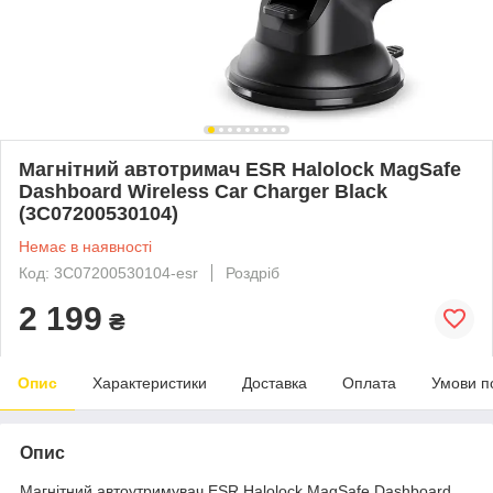
Магнітний автотримач ESR Halolock MagSafe
Dashboard Wireless Car Charger Black
(3C07200530104)
Немає в наявності
Код: 3C07200530104-esr
Роздріб
2 199
₴
Опис
Характеристики
Доставка
Оплата
Умови п
Опис
Магнітний автоутримувач ESR Halolock MagSafe Dashboard