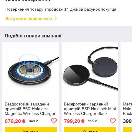
Повернення товару впродовж 14 днів за рахунок покупця
Всі умови повернення
Подібні товари компанії
Бездротовий зарядний
Бездротовий зарядний
Мета
пристрій ESR Halolock
пристрій ESR Halolock Mini
Halo
Magnetic Wireless Charger
Wireless Charger Black
Pack 
Navy Blue
(2C5620201)
(3C
679,20
799,20
399
₴
₴
849 ₴
999 ₴
(3C07200400103)
Купити
Купити