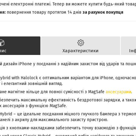
лючені електронні платежі. Тепер ви можете купити будь-який това
повернення товару протягом 14 днів
за рахунок покупця
пис
Характеристики
Ін
 дизайн iPhone у поєднанні з надійним захистом від ударів та пош
Hybrid with Halolock є оптимальним варіантом для iPhone, одночас
і елегантний зовнішній вигляд.
ане магнітне кільце для повної сумісності з MagSafe
аксесуарами
.
абезпечить максимальну ефективність бездротової зарядки, а тако
х аксесуарів з функцією MagSafe.
c Hybrid – це ідеальне поєднання міцного гнучкого бампера з термо
панелі з акрилу для максимального захисту пристрою.
ція з кнопками-накладками забезпечить точну взаємодію з функція