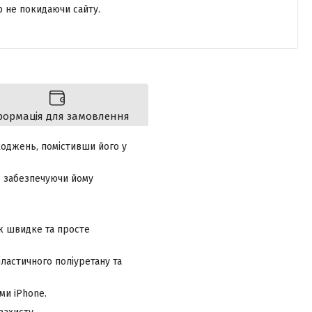
р не покидаючи сайту.
формація для замовлення
коджень, помістивши його у
но забезпечуючи йому
ж швидке та просте
пластичного поліуретану та
ми iPhone.