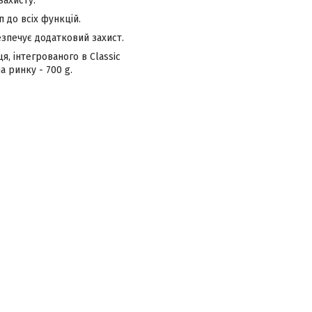
захисту.
 до всіх функцій.
езпечує додатковий захист.
я, інтегрованого в Classic
а ринку - 700 g.