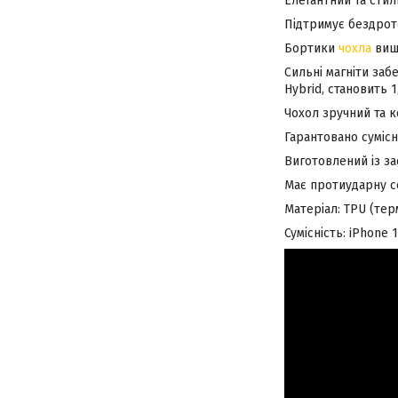
Елегантний та стил
Підтримує бездрото
Бортики
чохла
вище
Сильні магніти заб
Hybrid, становить 
Чохол зручний та к
Гарантовано с
уміс
Виготовлений із за
Має протиударну с
Матеріал: TPU (тер
Сумісність: iPhone 