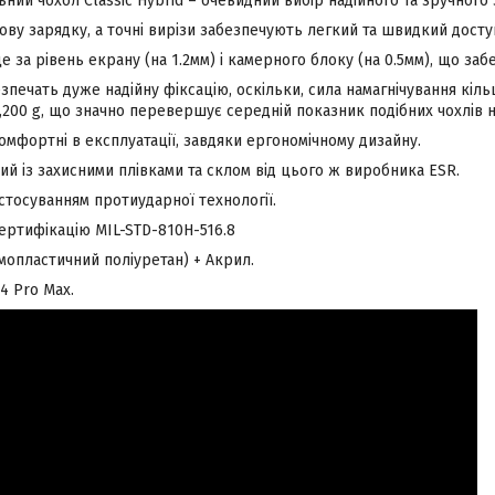
ьний чохол Classic Hybrid – очевидний вибір надійного та зручного 
ву зарядку, а точні вирізи забезпечують легкий та швидкий доступ
 за рівень екрану (на 1.2мм) і камерного блоку (на 0.5мм), що заб
езпечать дуже надійну фіксацію, оскільки, сила намагнічування кільц
1,200 g, що значно перевершує середній показник подібних чохлів н
омфортні в експлуатації, завдяки ергономічному дизайну.
ний із захисними плівками та склом від цього ж виробника ESR.
стосуванням протиударної технології.
ертифікацію MIL-STD-810H-516.8
мопластичний поліуретан) + Акрил.
14 Pro Max.