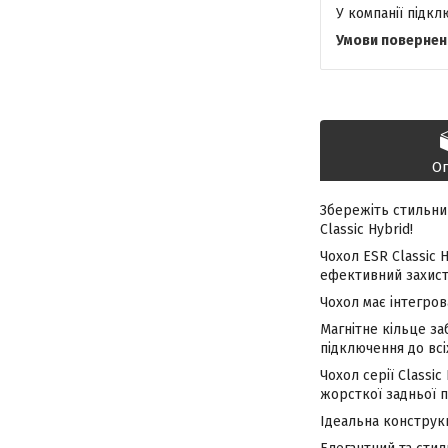
У компанії підк
О
Збережіть стильний
Classic Hybrid!
Чохол ESR Classic 
ефективний захист 
Чохол має інтегров
Магнітне кільце з
підключення до всі
Чохол серії Classi
жорсткої задньої 
Ідеальна конструк